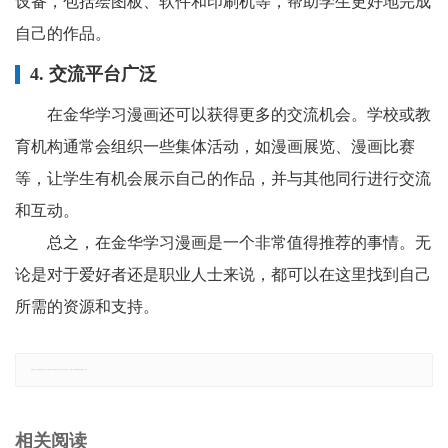
设备，包括绘图板、软件和印刷机等，帮助学生更好地完成
自己的作品。
4. 交流平台广泛
在金华学习漫画还可以获得更多的交流机会。学校或教
育机构通常会组织一些集体活动，如漫画展览、漫画比赛
等，让学生有机会展示自己的作品，并与其他同行进行交流
和互动。
总之，在金华学习漫画是一个非常值得推荐的事情。无
论是对于爱好者还是职业人士来说，都可以在这里找到自己
所需的资源和支持。
郑重声明：本文版权归原作者所有，转载文章仅为传播更多信息之目的，如有侵权行为，请第一时间联系我们修改或删除，多谢。
相关阅读