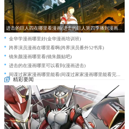
进击的巨人四在哪里看漫画(进击的巨人第四季播到漫画哪里)
金华学漫画哪里好(金华漫画培训班)
跨界演员漫画在哪里看啊(跨界演员番外52书库)
镜朱颜漫画哪里看(镜朱颜贴吧)
进击的在漫画哪里可以看到(漫画进击)
间谍过家家漫画哪里能看(间谍过家家漫画哪里能看完整版)
精彩要闻
进击的巨人结局哪里看漫画(进击的巨人结局哪里看漫画啊)
金理事漫画哪里能看(金理事夫人的微博)
鄠邑区素描漫画培训哪里好(西安著名的素描培训班)
间谍过第家家漫画在哪里(间谍过家家在哪连载)
进化之刃哪里看全集漫画(进化之刃漫画免费观看下拉式)