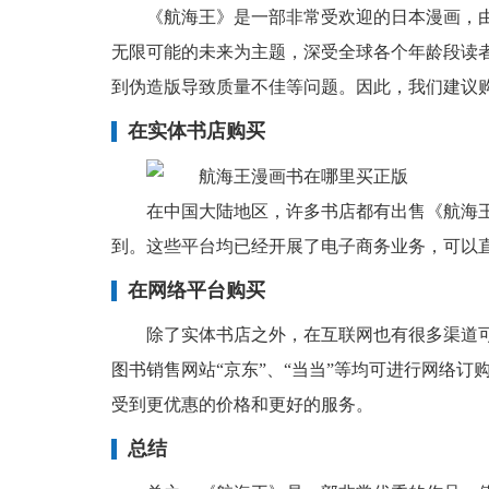
《航海王》是一部非常受欢迎的日本漫画，
无限可能的未来为主题，深受全球各个年龄段读
到伪造版导致质量不佳等问题。因此，我们建议
在实体书店购买
在中国大陆地区，许多书店都有出售《航海
到。这些平台均已经开展了电子商务业务，可以
在网络平台购买
除了实体书店之外，在互联网也有很多渠道
图书销售网站“京东”、“当当”等均可进行网络订
受到更优惠的价格和更好的服务。
总结