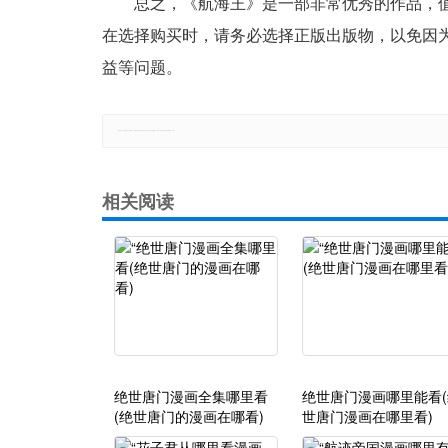
总之，《航海王》是一部非常优秀的作品，
在选择购买时，请务必选择正版出版物，以免因
益等问题。
郑重声明：本文版权归原作者所有，转载文章仅为传播更多信息之目的，如有侵权行为，请第一时间联系我们修改或删除，多谢。
相关阅读
绝世唐门漫画全集哪里看
绝世唐门漫画哪里能看(
(绝世唐门的漫画在哪看)
世唐门漫画在哪里看)