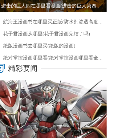
进击的巨人四在哪里看漫画(进击的巨人第四季播到漫画哪里)
航海王漫画书在哪里买正版(防水剂渗透高度比数据多少)
花子君漫画从哪里(花子君漫画完结了吗)
绝版漫画书去哪里买(绝版的漫画)
绝对掌控漫画哪里看(绝对掌控漫画哪里看全集)
精彩要闻
航海王漫画在哪里阅读啊(航海王漫画用什么看)
绝世战魂漫画在哪里下载(绝世战魂漫画-腾讯-快看-爱奇艺-哔哩哔哩-波洞)
绝世战魂81集漫画在哪里(绝世战魂81集漫画在哪里看)
聚合漫画ios哪里下(聚合结果搜漫画)
舰r官方漫画哪里能看(舰r插画在哪看)
绘意漫画在哪里看(绘意漫画在哪里看全集)