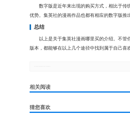
数字版是近年来出现的购买方式，相比于传
优势。集英社的漫画作品也都有相应的数字版推出，在App
总结
以上是关于集英社漫画哪里买的介绍。不管
版本，都能够在以上几个途径中找到属于自己喜
郑重声明：本文版权归原作者所有，转载文章仅为传播更多信息之目的，如有侵权行为，请第一时间联系我们修改或删除，多谢。
相关阅读
猜您喜欢