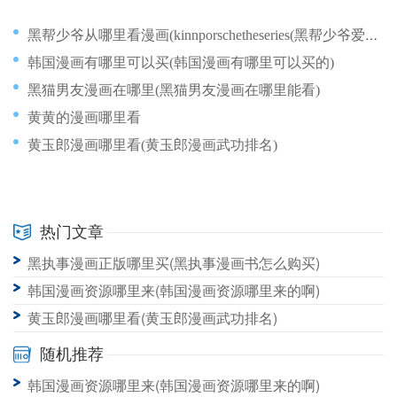
黑帮少爷从哪里看漫画(kinnporschetheseries(黑帮少爷爱上我))
韩国漫画有哪里可以买(韩国漫画有哪里可以买的)
黑猫男友漫画在哪里(黑猫男友漫画在哪里能看)
黄黄的漫画哪里看
黄玉郎漫画哪里看(黄玉郎漫画武功排名)
热门文章
黑执事漫画正版哪里买(黑执事漫画书怎么购买)
韩国漫画资源哪里来(韩国漫画资源哪里来的啊)
黄玉郎漫画哪里看(黄玉郎漫画武功排名)
随机推荐
韩国漫画资源哪里来(韩国漫画资源哪里来的啊)