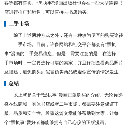
客等都有售卖。“黑执事”漫画出版社也会在一些大型连锁书
店进行推广和销售，可以直接去书店购买。
二手市场
除了上述两种方式之外，还有一种较为便宜的购买途径
——二手市场。目前，许多网站和社交平台都会有“黑执
事”漫画的二手交易信息。但是，需要注意的是，在选择二
手市场时，一定要选择可靠的卖家，并且仔细查看商品照片
及描述，避免购买到假冒伪劣商品或虚假宣传的情况发生。
总结
以上就是关于“黑执事”漫画正版购买的介绍。无论你选
择在线商城、实体书店或者二手市场，都需要注意保证正
版、品质和安全性。希望这篇文章能够帮助到大家，让每
个“黑执事”爱好者都能够拥有自己心仪的正版漫画。