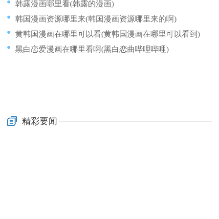
韩露漫画哪里看(韩露的漫画)
韩国漫画资源哪里来(韩国漫画资源哪里来的啊)
黄韩国漫画在哪里可以看(黄韩国漫画在哪里可以看到)
黑白恋爱漫画在哪里看啊(黑白恋曲哔哩哔哩)
精彩要闻