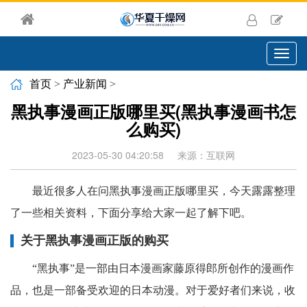
切
换
导
首页
>
产业新闻
>
航
黑执事漫画正版哪里买(黑执事漫画书怎
么购买)
2023-05-30 04:20:58
来源：互联网
最近很多人在问黑执事漫画正版哪里买，今天露露整理
了一些相关资料，下面分享给大家一起了解下吧。
关于黑执事漫画正版的购买
“黑执事”是一部由日本漫画家藤原得郎所创作的漫画作
品，也是一部备受欢迎的日本动漫。对于爱好者们来说，收