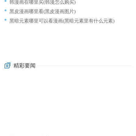
韩漫画在哪里买(韩漫怎么购买)
黑皮漫画哪里看(黑皮漫画图片)
黑暗元素哪里可以看漫画(黑暗元素里有什么元素)
精彩要闻