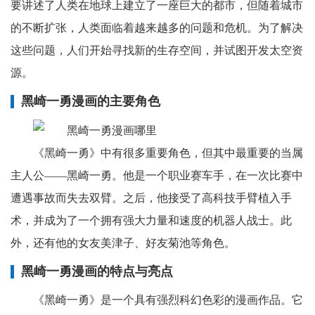
要讲述了人类在地球上建立了一座巨大的都市，但随着城市
的不断扩张，人类面临着越来越多的问题和危机。为了解决
这些问题，人们开始寻找新的生存空间，并试图开发太空资
源。
黑崎一勇漫画的主要角色
《黑崎一勇》中有很多重要角色，但其中最重要的当属
主人公——黑崎一勇。他是一个职业赛车手，在一次比赛中
遭遇事故而失去双臂。之后，他接受了高科技手臂植入手
术，并成为了一个拥有强大力量和速度的机器人战士。此
外，还有他的女友美津子、好友菊池等角色。
黑崎一勇漫画的特点与亮点
《黑崎一勇》是一个具有强烈科幻色彩的漫画作品。它