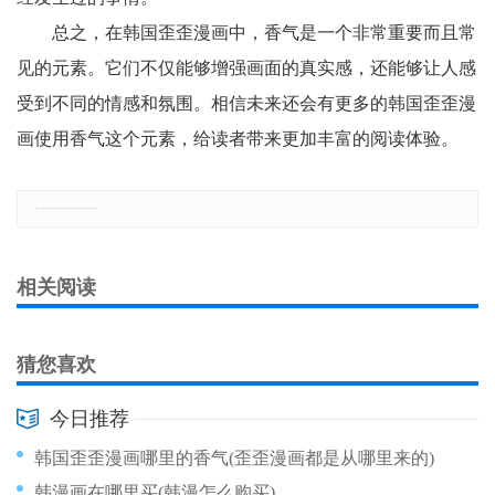
总之，在韩国歪歪漫画中，香气是一个非常重要而且常
见的元素。它们不仅能够增强画面的真实感，还能够让人感
受到不同的情感和氛围。相信未来还会有更多的韩国歪歪漫
画使用香气这个元素，给读者带来更加丰富的阅读体验。
郑重声明：本文版权归原作者所有，转载文章仅为传播更多信息之目的，如有侵权行为，请第一时间联系我们修改或删除，多谢。
相关阅读
猜您喜欢
今日推荐
韩国歪歪漫画哪里的香气(歪歪漫画都是从哪里来的)
韩漫画在哪里买(韩漫怎么购买)