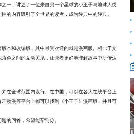
作之一，讲述了一位来自另一个星球的小王子与地球人类
理性的内容吸引了全世界的读者，成为经典中的经典。
言版本和改编版，其中最受欢迎的就是漫画版。相比于文
他角色之间的互动关系，让读者更好地理解故事中所传达
，并在全球范围内发行。在中国，可以在各大在线平台上
奇艺动漫等平台上都可以找到《小王子》漫画版，并且可
问题的回答，希望能帮到你。