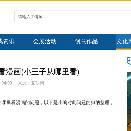
戏资讯
会展活动
创意作品
文化
看漫画(小王子从哪里看)
:34:09
来源：互联网
在哪里看漫画的问题，以下是小编对此问题的归纳整理，