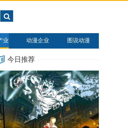
产业
动漫企业
图说动漫
今日推荐