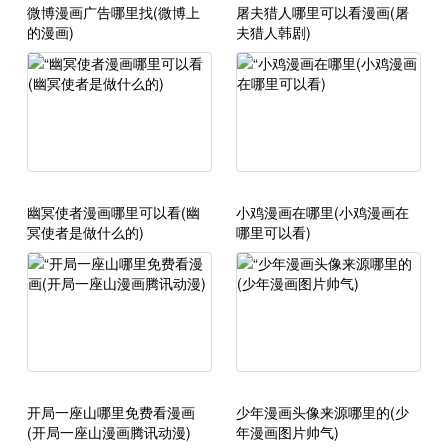
微博漫画广告哪里找(微博上
屠夫猎人哪里可以看漫画(屠
的漫画)
夫猎人韩剧)
幽冥使者漫画哪里可以看(幽
小鸡漫画在哪里(小鸡漫画在
冥使者是做什么的)
哪里可以看)
开局一座山哪里免费看漫画
少年漫画头像来源哪里的(少
(开局一座山漫画腾讯动漫)
年漫画图片帅气)