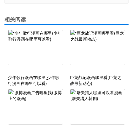
相关阅读
少年歌行漫画在哪里(少年歌
巨龙战记漫画哪里看(巨龙之
行漫画在哪里可以看)
战最新动态)