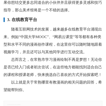
果你想结交更多志同道合的小伙伴并且获得更多灵感和技巧
指导，那么美术馆将是一个不错的选择。
3. 在线教育平台
随着互联网技术的发展，越来越多在线教育平台涌现出
来。例如“中国大学MOOC”、“网易云课堂”等等都有各种类
型和水平不同的漫画创作课程，在这里你可以随时随地跟着
视频学习，并且还可以与其他同学进行互动交流。
总而言之，在常熟市学习漫画绘制不再是梦想！无论你
是否已经入门或者初次尝试，在这些地方都能找到适合自己
的课程和授课老师，快来挑选自己喜欢的方式开始探索吧！
以上就是关于常熟哪里有教漫画的相关问题的回答，希
望能帮到你。
郑重声明：本文版权归原作者所有，转载文章仅为传播更多信息之目的，如有侵权行为，请第一时间联系我们修改或删除，多谢。