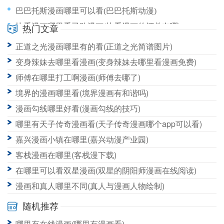
巴巴托斯漫画哪里可以看(巴巴托斯动漫)
快看漫画哪里看已购漫画(快看漫画的订单在哪)
热门文章
微博哪里看男生漫画(微博里怎么看漫画)
正道之光漫画哪里有的看(正道之光简谱图片)
御泽漫画哪里看(御泽推文)
变身辣妹去哪里看漫画(变身辣妹去哪里看漫画免费)
师傅在哪里打工啊漫画(师傅去哪了)
境界的漫画哪里看(境界漫画有和谐吗)
漫画勾线哪里好看(漫画勾线的技巧)
哪里有天子传奇漫画看(天子传奇漫画哪个app可以看)
嘉兴漫画小镇在哪里(嘉兴动漫产业园)
客栈漫画在哪里(客栈漫下载)
在哪里可以看双星漫画(双星的阴阳师漫画在线阅读)
漫画和真人哪里不同(真人与漫画人物绘制)
随机推荐
哪里有在线漫画(哪里有漫画看)