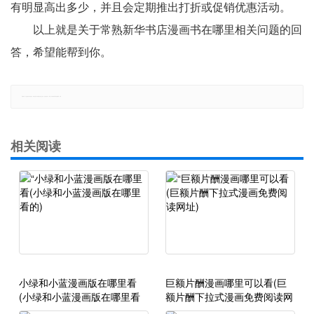
有明显高出多少，并且会定期推出打折或促销优惠活动。
以上就是关于常熟新华书店漫画书在哪里相关问题的回
答，希望能帮到你。
郑重声明：本文版权归原作者所有，转载文章仅为传播更多信息之目的，如有侵权行为，请第一时间联系我们修改或删除，多谢。
相关阅读
小绿和小蓝漫画版在哪里看
巨额片酬漫画哪里可以看(巨
(小绿和小蓝漫画版在哪里看
额片酬下拉式漫画免费阅读网
的)
址)