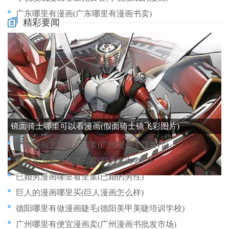
广东哪里有漫画(广东哪里有漫画书卖)
精彩要闻
常熟哪里有教漫画的(常熟哪里有教漫画的培训班)
广州漫画睫毛去哪里学好(广州学漫画哪里最好)
张小寒漫画哪里看的(张小寒爆过的猛料)
彻夜之歌漫画哪里看全集(彻夜之歌动漫之家)
幻影少年漫画哪里看(幻影少年动漫百度百科)
镜面骑士哪里可以看漫画(假面骑士镜飞彩图片)
广东漫画主题店在哪里(广州漫画主题餐厅)
影之实力者漫画哪里看(影之实力者17)
已婚男漫画哪里看全集(已婚的男性)
巨人的漫画哪里买(巨人漫画怎么样)
德阳哪里有做漫画睫毛(德阳美甲美睫培训学校)
广州哪里有便宜漫画卖(广州漫画书批发市场)