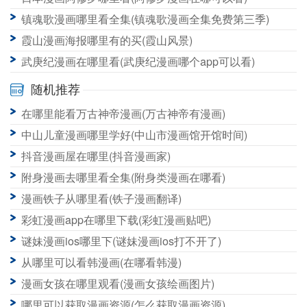
镇魂歌漫画哪里看全集(镇魂歌漫画全集免费第三季)
霞山漫画海报哪里有的买(霞山风景)
武庚纪漫画在哪里看(武庚纪漫画哪个app可以看)
随机推荐
在哪里能看万古神帝漫画(万古神帝有漫画)
中山儿童漫画哪里学好(中山市漫画馆开馆时间)
抖音漫画屋在哪里(抖音漫画家)
附身漫画去哪里看全集(附身类漫画在哪看)
漫画铁子从哪里看(铁子漫画翻译)
彩虹漫画app在哪里下载(彩虹漫画贴吧)
谜妹漫画ios哪里下(谜妹漫画ios打不开了)
从哪里可以看韩漫画(在哪看韩漫)
漫画女孩在哪里观看(漫画女孩绘画图片)
哪里可以获取漫画资源(怎么获取漫画资源)