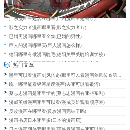
彻夜之歌漫画哪里看全集(彻夜之歌动漫之家)
幻影少年漫画哪里看(幻影少年动漫百度百科)
广东漫画主题店在哪里(广州漫画主题餐厅)
影之实力者漫画哪里看(影之实力者17)
已婚男漫画哪里看全集(已婚的男性)
巨人的漫画哪里买(巨人漫画怎么样)
德阳哪里有做漫画睫毛(德阳美甲美睫培训学校)
广州哪里有便宜漫画卖(广州漫画书批发市场)
热门文章
巴巴托斯漫画哪里可以看(巴巴托斯动漫)
哪里可以看漫画剑风传奇(哪里可以看漫画剑风传奇第二季)
快看漫画哪里看已购漫画(快看漫画的订单在哪)
晚上哪里能看银河星座漫画(去哪可以看银河)
蔡志忠漫画是哪里学的(蔡志忠漫画有哪些系列)
漫威英雄漫画哪里可以看(漫威英雄观看顺序表)
反攻漫画在哪里看(反攻漫画完结了吗)
漫画书店日本哪里多(日本的漫画店)
日本漫画阿修罗哪里看(阿修罗漫画在哪可以看)