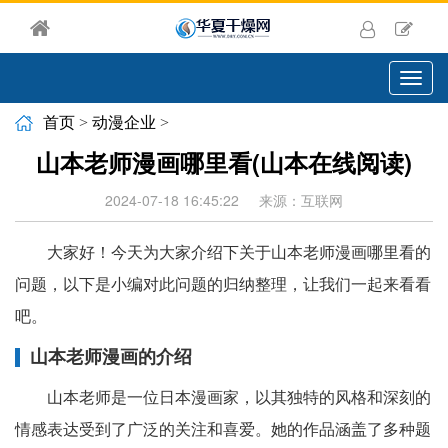
切
换
导
首页
>
动漫企业
>
航
山本老师漫画哪里看(山本在线阅读)
2024-07-18 16:45:22
来源：互联网
大家好！今天为大家介绍下关于山本老师漫画哪里看的
问题，以下是小编对此问题的归纳整理，让我们一起来看看
吧。
山本老师漫画的介绍
山本老师是一位日本漫画家，以其独特的风格和深刻的
情感表达受到了广泛的关注和喜爱。她的作品涵盖了多种题