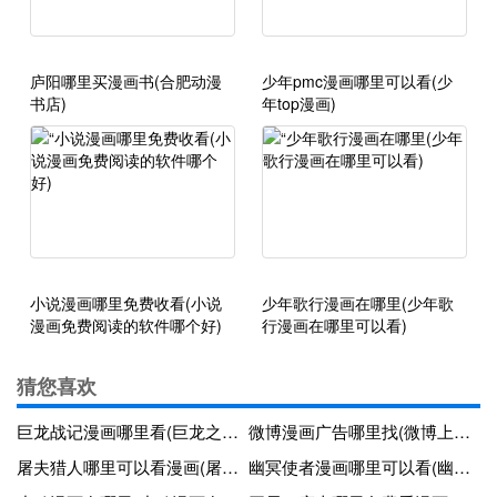
庐阳哪里买漫画书(合肥动漫
少年pmc漫画哪里可以看(少
书店)
年top漫画)
小说漫画哪里免费收看(小说
少年歌行漫画在哪里(少年歌
漫画免费阅读的软件哪个好)
行漫画在哪里可以看)
猜您喜欢
巨龙战记漫画哪里看(巨龙之战最新动态)
微博漫画广告哪里找(微博上的漫画)
屠夫猎人哪里可以看漫画(屠夫猎人韩剧)
幽冥使者漫画哪里可以看(幽冥使者是做什么的)