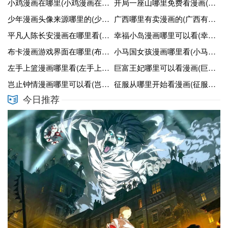
小鸡漫画在哪里(小鸡漫画在哪里可以看)
开局一座山哪里免费看漫画(开局一座山漫画腾讯动漫)
少年漫画头像来源哪里的(少年漫画图片帅气)
广西哪里有卖漫画的(广西有哪些知名漫展)
平凡人陈长安漫画在哪里看(平凡人生漫画)
幸福小岛漫画哪里可以看(幸福的小岛图片)
布卡漫画游戏界面在哪里(布卡漫画怎么不更新了)
小马国女孩漫画哪里看(小马国女孩第一集中文版)
左手上篮漫画哪里看(左手上篮动漫在哪可以看)
巨富王妃哪里可以看漫画(巨富小说阅读)
岂止钟情漫画哪里可以看(岂止钟情漫画第9话)
征服从哪里开始看漫画(征服哪可以看高清的)
今日推荐