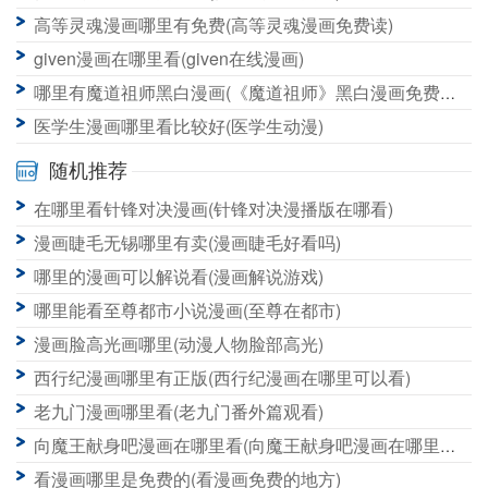
高等灵魂漫画哪里有免费(高等灵魂漫画免费读)
given漫画在哪里看(given在线漫画)
哪里有魔道祖师黑白漫画(《魔道祖师》黑白漫画免费版全集)
医学生漫画哪里看比较好(医学生动漫)
随机推荐
在哪里看针锋对决漫画(针锋对决漫播版在哪看)
漫画睫毛无锡哪里有卖(漫画睫毛好看吗)
哪里的漫画可以解说看(漫画解说游戏)
哪里能看至尊都市小说漫画(至尊在都市)
漫画脸高光画哪里(动漫人物脸部高光)
西行纪漫画哪里有正版(西行纪漫画在哪里可以看)
老九门漫画哪里看(老九门番外篇观看)
向魔王献身吧漫画在哪里看(向魔王献身吧漫画在哪里看啊)
看漫画哪里是免费的(看漫画免费的地方)