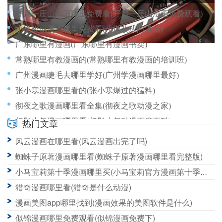
开局一座山漫画哪里免费看(开局一座山漫画免费观看)
小说改成漫画哪里免费看(小说改成的漫画)
广东哪里有漫画(广东哪里有漫画书卖)
常熟哪里有教漫画的(常熟哪里有教漫画的培训班)
广州漫画睫毛去哪里学好(广州学漫画哪里最好)
张小寒漫画哪里看的(张小寒爆过的猛料)
彻夜之歌漫画哪里看全集(彻夜之歌动漫之家)
幻影少年漫画哪里看(幻影少年动漫百度百科)
热门文章
广东漫画主题店在哪里(广州漫画主题餐厅)
风云漫画在哪里看(风云漫画出完了吗)
影之实力者漫画哪里看(影之实力者17)
蜘蛛子原著漫画哪里看(蜘蛛子原著漫画哪里看完整版)
小马宝莉第十季漫画哪里买(小马宝莉官方漫画第十季第三话百度网盘)
猎奇漫画哪里看(猎奇是什么动漫)
漫画美图app哪里找到(漫画效果的美图软件是什么)
似锦漫画哪里免费观看(似锦漫画免费下)