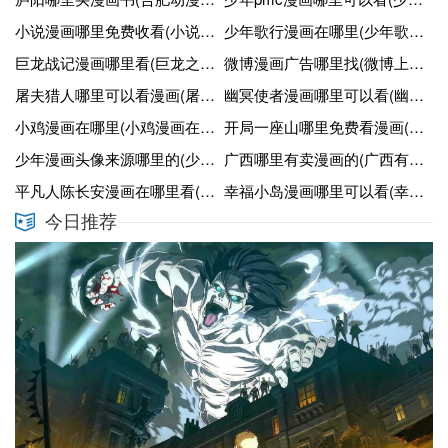
小说漫画哪里免费收看(小说漫画免费阅读的软件哪个好)
少年歌行漫画在哪里(少年歌行漫画在哪里可以看)
巨龙战记漫画哪里看(巨龙之战最新动态)
微博漫画广告哪里找(微博上的漫画)
屠夫猎人哪里可以看漫画(屠夫猎人韩剧)
幽冥使者漫画哪里可以看(幽冥使者是做什么的)
小鸡漫画在哪里(小鸡漫画在哪里可以看)
开局一座山哪里免费看漫画(开局一座山漫画腾讯动漫)
少年漫画头像来源哪里的(少年漫画图片帅气)
广西哪里有卖漫画的(广西有哪些知名漫展)
平凡人陈长安漫画在哪里看(平凡人生漫画)
幸福小岛漫画哪里可以看(幸福的小岛图片)
今日推荐