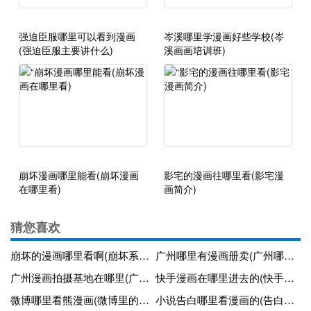
强迫臣服哪里可以看到漫画
岑溪哪里学漫画好些学校(岑
(强迫臣服主要讲什么)
溪画画培训班)
崩坏漫画哪里能看(崩坏漫画
影宅的漫画往哪里看(影宅漫
在哪里看)
画简介)
猜您喜欢
崩坏的漫画哪里看啊(崩坏系列漫画阅读顺序)
广州哪里有漫画册卖(广州哪里有漫画书屋)
广州漫画拍摄基地在哪里(广州看漫画的地方)
快手漫画在哪里进去的(快手漫画怎么看)
微博哪里看熊漫画(微博里的漫画怎么看)
小说告白哪里看漫画的(告白小说畅读)