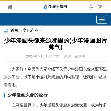
切
换
导
首页
>
文化产业
>
航
少年漫画头像来源哪里的(少年漫画图片
帅气)
2024-07-18 15:07:33
来源：互联网
大家好！今天为大家介绍下关于少年漫画头像来源哪里
的的问题，以下是小编对此问题的归纳整理，让我们一起来
看看吧。
少年漫画头像的流行
在网络世界中，少年漫画头像越来越受欢迎，成为许多