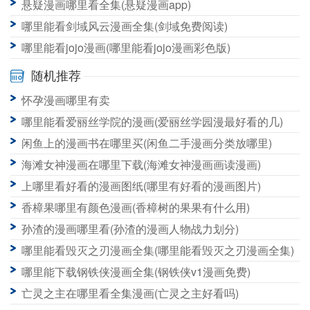
悬疑漫画哪里看全集(悬疑漫画app)
哪里能看剑域风云漫画全集(剑域免费阅读)
哪里能看jojo漫画(哪里能看jojo漫画彩色版)
随机推荐
怀孕漫画哪里有卖
哪里能看爱丽丝学院的漫画(爱丽丝学园漫最好看的几)
闲鱼上的漫画书在哪里买(闲鱼二手漫画分类放哪里)
海滩女神漫画在哪里下载(海滩女神漫画画读漫画)
上哪里看好看的漫画图纸(哪里有好看的漫画图片)
香樟果哪里有颜色漫画(香樟树的果果有什么用)
孙渣的漫画哪里看(孙渣的漫画人物战力划分)
哪里能看毁灭之刃漫画全集(哪里能看毁灭之刃漫画全集)
哪里能下载钢铁侠漫画全集(钢铁侠v1漫画免费)
亡灵之主在哪里看全集漫画(亡灵之主好看吗)