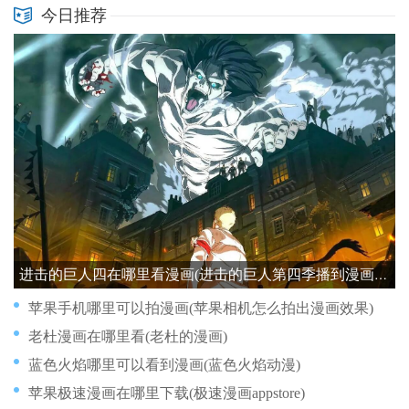
今日推荐
进击的巨人四在哪里看漫画(进击的巨人第四季播到漫画哪里)
苹果手机哪里可以拍漫画(苹果相机怎么拍出漫画效果)
老杜漫画在哪里看(老杜的漫画)
蓝色火焰哪里可以看到漫画(蓝色火焰动漫)
苹果极速漫画在哪里下载(极速漫画appstore)