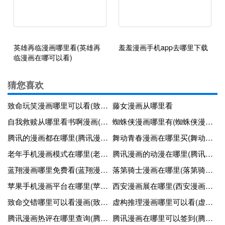
英雄再临漫画哪里看(英雄再
羞羞漫画手机app去哪里下载
临漫画在哪可以看)
猜您喜欢
致命玩笑漫画哪里可以看(致命玩笑漫画哪里可以看啊)
藤女漫画从哪里看
自我救赎从哪里看书啊漫画(自我救赎表情包)
蜘蛛侠漫画哪里有(蜘蛛侠漫画在哪看)
腾讯的漫画都在哪里(腾讯漫画有哪些漫画)
舞动青春漫画在哪里买(舞动青春漫画有后续吗)
老年手机漫画模式在哪里(老年手机怎么画)
腾讯漫画的动漫在哪里(腾讯动漫怎么看漫画)
蓝翔漫画哪里免费看(蓝翔漫画免费阅读漫画台)
落第骑士漫画在哪里(落第骑士漫画在哪里看)
苹果手机漫画平台在哪里(苹果上看漫画)
西安漫画展在哪里(西安漫画展在哪里时间)
致命交错哪里可以看漫画(致命错误第三集)
虚构推理漫画哪里可以看(虚构推理漫画免费完整阅读47)
腾讯漫画热评在哪里查询(腾讯漫画评论怎么删除)
腾讯漫画在哪里可以签到(腾讯漫画签到七天的大礼包在哪)