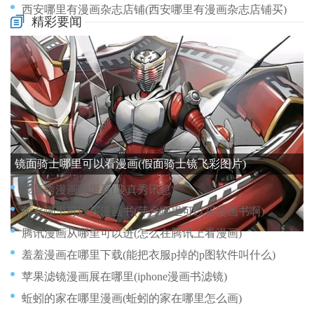
西安哪里有漫画杂志店铺(西安哪里有漫画杂志店铺买)
精彩要闻
蔷薇少女的漫画哪里买(蔷薇少女新版漫画结局)
腾讯漫画阅读券在哪里(腾讯漫画的点券和阅读券)
英雄联盟漫画哪里有卖小鸡(英雄联盟漫画在哪里可以看)
血族漫画哪里可以看(血族漫画108更不更了)
腾讯动漫在哪里写漫画(腾讯动漫是怎么制作的)
镜面骑士哪里可以看漫画(假面骑士镜飞彩图片)
裴真秀漫画哪里看(裴真秀讯息)
萍乡哪里可以买漫画书(萍乡哪里可以买漫画书啊)
腾讯漫画从哪里可以进(怎么在腾讯上看漫画)
羞羞漫画在哪里下载(能把衣服p掉的p图软件叫什么)
苹果滤镜漫画展在哪里(iphone漫画书滤镜)
蚯蚓的家在哪里漫画(蚯蚓的家在哪里怎么画)