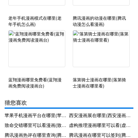
老年手机漫画模式在哪里(老
腾讯漫画的动漫在哪里(腾讯
年手机怎么画)
动漫怎么看漫画)
蓝翔漫画哪里免费看(蓝翔漫
落第骑士漫画在哪里(落第骑
画免费阅读漫画台)
士漫画在哪里看)
猜您喜欢
苹果手机漫画平台在哪里(苹果上看漫画)
西安漫画展在哪里(西安漫画展在哪里时间)
致命交错哪里可以看漫画(致命错误第三集)
虚构推理漫画哪里可以看(虚构推理漫画免费完整阅读47)
腾讯漫画热评在哪里查询(腾讯漫画评论怎么删除)
腾讯漫画在哪里可以签到(腾讯漫画签到七天的大礼包在哪)