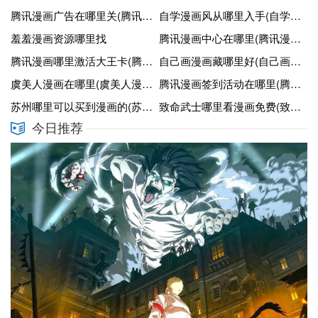
腾讯漫画广告在哪里关(腾讯漫画广告在哪里关掉)
自学漫画风从哪里入手(自学漫画从什么学起)
羞羞漫画资源哪里找
腾讯漫画中心在哪里(腾讯漫画商城入口在哪)
腾讯漫画哪里激活大王卡(腾讯漫画哪里激活大王卡免流)
自己画漫画藏哪里好(自己画漫画要注意什么)
虞美人漫画在哪里(虞美人漫画在哪里能看)
腾讯漫画签到活动在哪里(腾讯漫画签到活动在哪里看)
苏州哪里可以买到漫画的(苏州买漫画书的地方)
致命武士哪里看漫画免费(致命武士忍者)
今日推荐