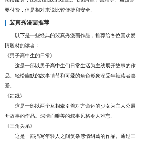
要付费，但是相对来说比较便捷和安全。
裴真秀漫画推荐
以下是一些经典的裴真秀漫画作品，推荐给各位喜欢爱
情题材的读者：
《男子高中生的日常》
这是一部以男子高中生们日常生活为主线展开故事的作
品。轻松幽默的故事情节和可爱的角色形象深受年轻读者喜
爱。
《红线》
这是一部以两个互相牵引着对方命运的少女为主人公展
开故事的作品。深情而唯美的叙事风格令人难忘。
《三角关系》
这是一部描写年轻人之间复杂感情纠葛的作品。通过三