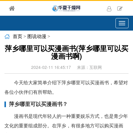
切
换
导
首页
>
图说动漫
>
航
萍乡哪里可以买漫画书(萍乡哪里可以买
漫画书啊)
2024-02-11 16:45:17
来源：互联网
今天给大家简单介绍下萍乡哪里可以买漫画书，希望对
各位小伙伴们有所帮助。
萍乡哪里可以买漫画书？
漫画书是现代年轻人的一种重要娱乐方式，也是青少年
文化的重要组成部分。在萍乡，有很多地方可以购买漫画