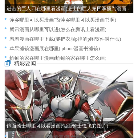
进击的巨人四在哪里看漫画(进击的巨人第四季播到漫画哪里)
萍乡哪里可以买漫画书(萍乡哪里可以买漫画书啊)
腾讯漫画从哪里可以进(怎么在腾讯上看漫画)
羞羞漫画在哪里下载(能把衣服p掉的p图软件叫什么)
苹果滤镜漫画展在哪里(iphone漫画书滤镜)
蚯蚓的家在哪里漫画(蚯蚓的家在哪里怎么画)
精彩要闻
苏州漫画楼在哪里建设好(苏州漫画培训机构)
老杜漫画哪里能看更新(老杜漫画哪里能看更新的)
肉皂漫画哪里可以看(肉皂mussoap)
致命供养漫画在哪里(致命供养54话)
腾讯漫画充值返利在哪里(腾讯漫画充值后如何退款)
镜面骑士哪里可以看漫画(假面骑士镜飞彩图片)
致命追踪漫画哪里有看完(致命追踪动漫)