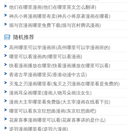
他们在哪里漫画(他们在哪里英文怎么翻译)
神兵小将漫画哪里有卖(神兵小将原著漫画在哪看)
堀与宫漫画哪里免费下载(堀与宫村腾讯漫画)
随机推荐
高州哪里可以学漫画班(高州哪里可以学漫画班的)
哪里可以看漫画肉(哪里可以看漫画)
快看漫画播放在哪里(快看漫画播放在哪里可以看)
香港古早漫画哪里买(香港动漫中古店)
灭鬼之刃漫画哪里看(鬼灭之刃漫画在哪里看是免费的)
漫画耳朵画哪里(漫画人物耳朵画法女生)
漫画大主宰哪里看免费版(大主宰漫画在线看下拉)
哪里可以看东京狂想曲漫画(东京狂想曲吧)
花家喜事漫画哪里可以看(花家喜事讲的是什么)
逆羽漫画哪里看(逆羽六漫画)