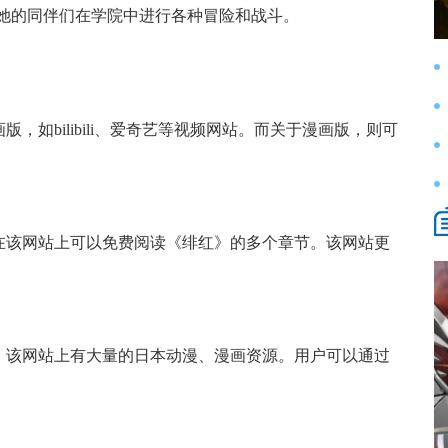
和她的同伴们在学院中进行各种冒险和战斗。
如bilibili、爱奇艺等视频网站。而关于漫画版，则可
在该网站上可以免费阅读《绯红》的多个章节。该网站更
，该网站上有大量的日本动漫、漫画资源。用户可以通过
。