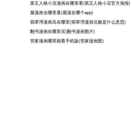
第五人格小丑漫画在哪里看(第五人格小丑官方海报)
腐漫画去哪里看(腐漫在哪个app)
翡翠湾漫画岛在哪里(翡翠湾漫游北极是什么意思)
翻书漫画在哪里买(翻书漫画图片)
管家漫画哪里能看手机版(管家漫画图)