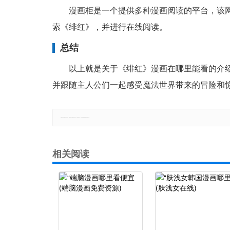
漫画柜是一个提供多种漫画阅读的平台，该
索《绯红》，并进行在线阅读。
总结
以上就是关于《绯红》漫画在哪里能看的介
并跟随主人公们一起感受魔法世界带来的冒险和
郑重声明：本文版权归原作者所有，转载文章仅为传播更多信息之目的，如有侵权行为，请第一时间联系我们修改或删除，多谢。
相关阅读