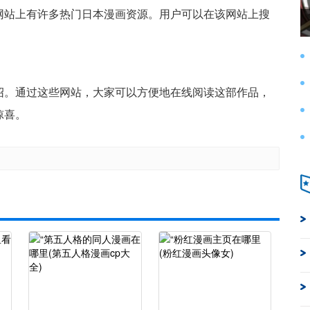
网站上有许多热门日本漫画资源。用户可以在该网站上搜
绍。通过这些网站，大家可以方便地在线阅读这部作品，
惊喜。