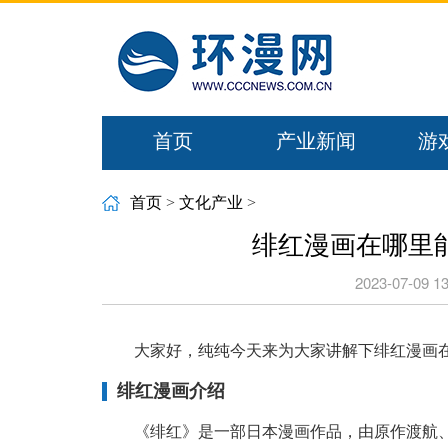
首页
产业新闻
游
首页
>
文化产业
>
绯红漫画在哪里能
2023-07-09 13
大家好，纯纯今天来为大家讲解下绯红漫画
绯红漫画介绍
《绯红》是一部日本漫画作品，由原作渡航