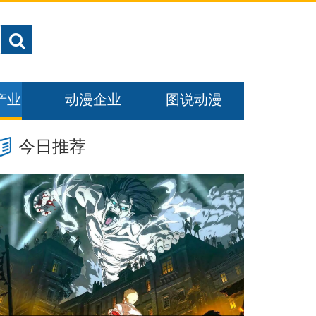
产业
动漫企业
图说动漫
今日推荐