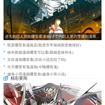
进击的巨人四在哪里看漫画(进击的巨人第四季播到漫画哪里)
凯里哪里有漫画店(凯里市学画画那里教得好)
候补新娘漫画哪里可以看(新娘是候补生)
京吹漫画哪里看(京吹小说完结了吗)
今天哪里有鬼漫画(今晚哪有鬼)
健身小哥漫画哪里有(健身小哥小说)
精彩要闻
僵尸日记漫画哪里看完整版(僵尸日记小说下载)
健身教练漫画免费读哪里有(健身教练的漫画哪有免费)
健身教练哪里漫画(健身教练这个漫画能从哪里看到)
假面骑士漫画哪里找漫画(假面骑士漫画版图)