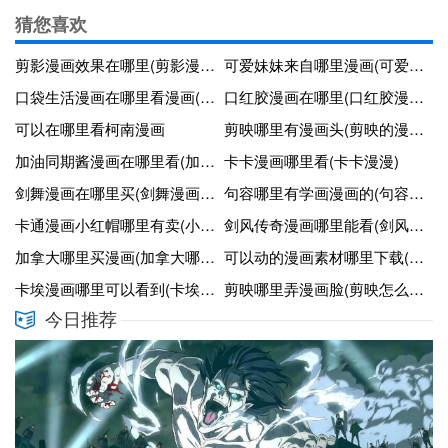
猜您喜欢
剪影漫画效果在哪里(剪影漫画功能在哪)
可爱妹妹来自哪里漫画(可爱的妹妹是谁)
口袋生活漫画在哪里看漫画(口袋生活app)
口红胶漫画在哪里(口红胶漫画无遮挡)
可以在哪里看柯南漫画
剪映哪里有漫画头(剪映的漫画)
加油同期酱漫画在哪里看(加油同期酱在哪个软件看)
卡卡漫画哪里看(卡卡漫漫)
剑舞漫画在哪里买(剑舞漫画百度百科)
句容哪里有学画漫画的(句容哪里学画画好)
卡通漫画小红帽哪里有卖(小红帽卡通画简笔画)
剑风传奇漫画哪里能看(剑风传奇漫画哪个app可以看)
加拿大哪里买漫画(加拿大哪里买漫画书便宜)
可以动的漫画素材哪里下载(可以动的动漫头像)
卡埃漫画哪里可以看到(卡埃archiveof)
剪映哪里弄漫画脸(剪映怎么弄动漫脸)
今日推荐