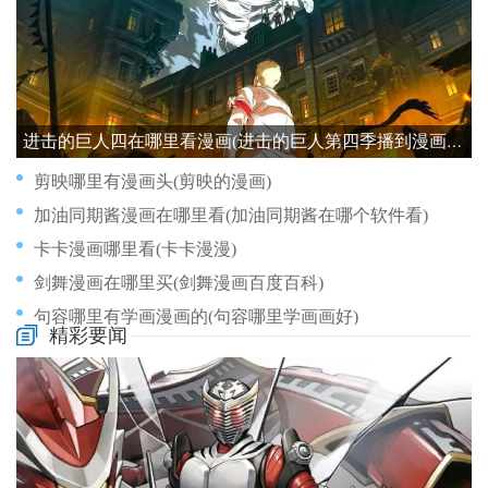
进击的巨人四在哪里看漫画(进击的巨人第四季播到漫画哪里)
剪映哪里有漫画头(剪映的漫画)
加油同期酱漫画在哪里看(加油同期酱在哪个软件看)
卡卡漫画哪里看(卡卡漫漫)
剑舞漫画在哪里买(剑舞漫画百度百科)
句容哪里有学画漫画的(句容哪里学画画好)
精彩要闻
卡通漫画小红帽哪里有卖(小红帽卡通画简笔画)
剑风传奇漫画哪里能看(剑风传奇漫画哪个app可以看)
加拿大哪里买漫画(加拿大哪里买漫画书便宜)
可以动的漫画素材哪里下载(可以动的动漫头像)
卡埃漫画哪里可以看到(卡埃archiveof)