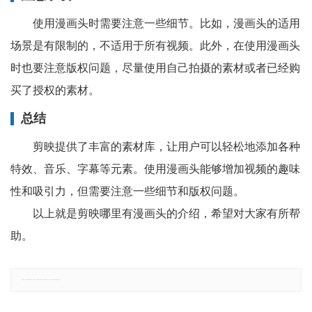
使用漫画头时需要注意一些细节。比如，漫画头的适用
场景是有限制的，不适用于所有视频。此外，在使用漫画头
时也要注意版权问题，尽量使用自己拍摄的素材或者已经购
买了授权的素材。
总结
剪映提供了丰富的素材库，让用户可以轻松地添加各种
特效、音乐、字幕等元素。使用漫画头能够增加视频的趣味
性和吸引力，但需要注意一些细节和版权问题。
以上就是剪映哪里有漫画头的介绍，希望对大家有所帮
助。
郑重声明：本文版权归原作者所有，转载文章仅为传播更多信息之目的，如有侵权行为，请第一时间联系我们修改或删除，多谢。