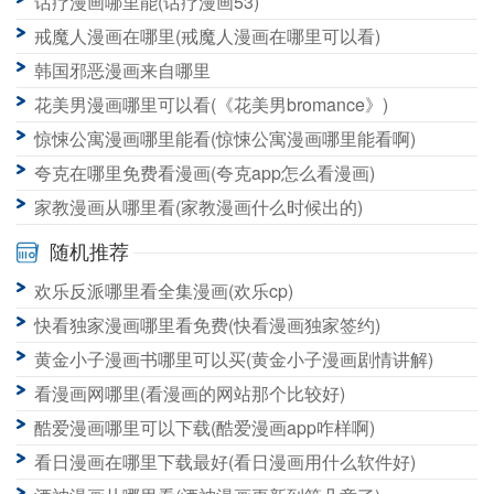
话疗漫画哪里能(话疗漫画53)
戒魔人漫画在哪里(戒魔人漫画在哪里可以看)
韩国邪恶漫画来自哪里
花美男漫画哪里可以看(《花美男bromance》)
惊悚公寓漫画哪里能看(惊悚公寓漫画哪里能看啊)
夸克在哪里免费看漫画(夸克app怎么看漫画)
家教漫画从哪里看(家教漫画什么时候出的)
随机推荐
欢乐反派哪里看全集漫画(欢乐cp)
快看独家漫画哪里看免费(快看漫画独家签约)
黄金小子漫画书哪里可以买(黄金小子漫画剧情讲解)
看漫画网哪里(看漫画的网站那个比较好)
酷爱漫画哪里可以下载(酷爱漫画app咋样啊)
看日漫画在哪里下载最好(看日漫画用什么软件好)