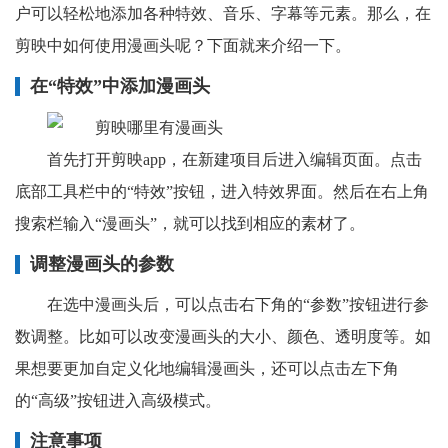
户可以轻松地添加各种特效、音乐、字幕等元素。那么，在
剪映中如何使用漫画头呢？下面就来介绍一下。
在“特效”中添加漫画头
首先打开剪映app，在新建项目后进入编辑页面。点击
底部工具栏中的“特效”按钮，进入特效界面。然后在右上角
搜索栏输入“漫画头”，就可以找到相应的素材了。
调整漫画头的参数
在选中漫画头后，可以点击右下角的“参数”按钮进行参
数调整。比如可以改变漫画头的大小、颜色、透明度等。如
果想要更加自定义化地编辑漫画头，还可以点击左下角
的“高级”按钮进入高级模式。
注意事项