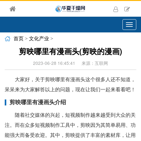
切
换
导
首页
>
文化产业
>
航
剪映哪里有漫画头(剪映的漫画)
2023-06-28 16:45:41
来源：互联网
大家好，关于剪映哪里有漫画头这个很多人还不知道，
呆呆来为大家解答以上的问题，现在让我们一起来看看吧！
剪映哪里有漫画头介绍
随着社交媒体的兴起，短视频制作越来越受到大众的关
注。而在众多短视频制作工具中，剪映因为其简单易用、功
能强大而备受欢迎。其中，剪映提供了丰富的素材库，让用