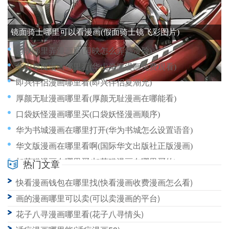
镜面骑士哪里可以看漫画(假面骑士镜飞彩图片)
剪映哪里弄漫画脸(剪映怎么弄动漫脸)
华山拳魔漫画哪里看(华山拳魔漫画免费观看)
即兴伴侣漫画哪里看(即兴伴侣夏潮允)
厚颜无耻漫画哪里看(厚颜无耻漫画在哪能看)
口袋妖怪漫画哪里买(口袋妖怪漫画顺序)
华为书城漫画在哪里打开(华为书城怎么设置语音)
华文版漫画在哪里看啊(国际华文出版社正版漫画)
加菲猫漫画在哪里买(加菲猫漫画在哪里买的)
热门文章
剑风漫画哪里看(剑风最新话)
快看漫画钱包在哪里找(快看漫画收费漫画怎么看)
剪映的漫画模式在哪里(剪映的漫画功能在哪里打开)
画的漫画哪里可以卖(可以卖漫画的平台)
花子八寻漫画哪里看(花子八寻情头)