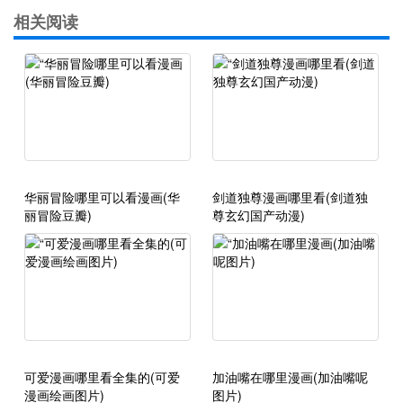
相关阅读
华丽冒险哪里可以看漫画(华
剑道独尊漫画哪里看(剑道独
丽冒险豆瓣)
尊玄幻国产动漫)
可爱漫画哪里看全集的(可爱
加油嘴在哪里漫画(加油嘴呢
漫画绘画图片)
图片)