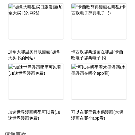
加拿大哪里买日版漫画(加拿
卡西欧辞典漫画在哪里(卡西
大买书的网站)
欧电子辞典电子书)
加速世界漫画哪里可以看(加
可以在哪里看木偶漫画(木偶
速世界漫画免费)
漫画在哪个app看)
猜您喜欢