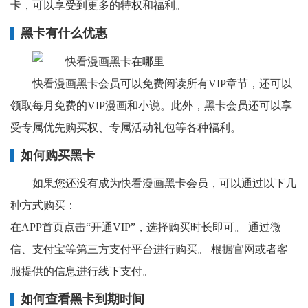
卡，可以享受到更多的特权和福利。
黑卡有什么优惠
快看漫画黑卡会员可以免费阅读所有VIP章节，还可以
领取每月免费的VIP漫画和小说。此外，黑卡会员还可以享
受专属优先购买权、专属活动礼包等各种福利。
如何购买黑卡
如果您还没有成为快看漫画黑卡会员，可以通过以下几
种方式购买：
在APP首页点击“开通VIP”，选择购买时长即可。 通过微
信、支付宝等第三方支付平台进行购买。 根据官网或者客
服提供的信息进行线下支付。
如何查看黑卡到期时间