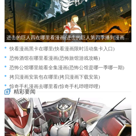
进击的巨人四在哪里看漫画(进击的巨人第四季播到漫画哪里)
快看漫画黑卡在哪里(快看漫画限时活动集卡入口)
恐怖酒馆在哪里看漫画(恐怖旅馆游戏攻略)
恐怖公馆哪里能看全集漫画(恐怖公馆是哪一季哪一期)
拷贝漫画安装包在哪里(拷贝漫画下载安装)
惊奇手札漫画去哪里看(惊奇手札哔哩哔哩)
精彩要闻
恐龙快打漫画从哪里看(恐龙快打漫画成人版)
快看的漫画哪里看的多(快看漫画哪里可以看)
快看漫画里的漫画在哪里还钱(快看漫画自动续费可以退钱吗)
抗日的炮声到哪里漫画(抗战时期的炮兵)
扣扣漫画入口在哪里看(qq漫画在哪里找到)