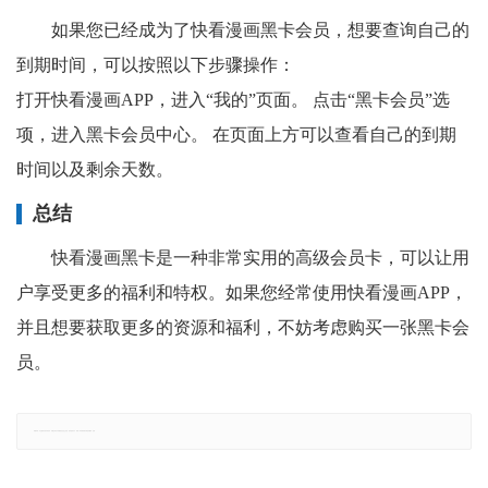
如果您已经成为了快看漫画黑卡会员，想要查询自己的
到期时间，可以按照以下步骤操作：
打开快看漫画APP，进入“我的”页面。 点击“黑卡会员”选
项，进入黑卡会员中心。 在页面上方可以查看自己的到期
时间以及剩余天数。
总结
快看漫画黑卡是一种非常实用的高级会员卡，可以让用
户享受更多的福利和特权。如果您经常使用快看漫画APP，
并且想要获取更多的资源和福利，不妨考虑购买一张黑卡会
员。
郑重声明：本文版权归原作者所有，转载文章仅为传播更多信息之目的，如有侵权行为，请第一时间联系我们修改或删除，多谢。