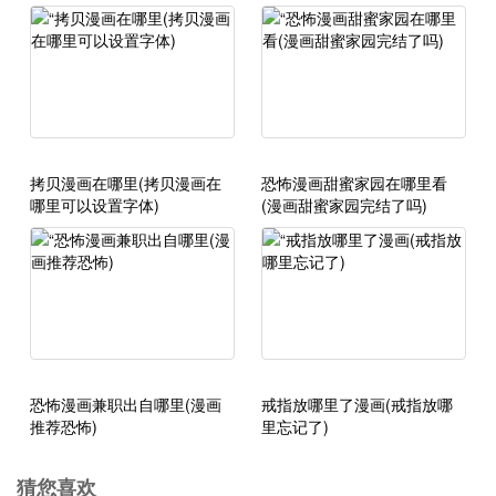
拷贝漫画在哪里(拷贝漫画在
恐怖漫画甜蜜家园在哪里看
哪里可以设置字体)
(漫画甜蜜家园完结了吗)
恐怖漫画兼职出自哪里(漫画
戒指放哪里了漫画(戒指放哪
推荐恐怖)
里忘记了)
猜您喜欢