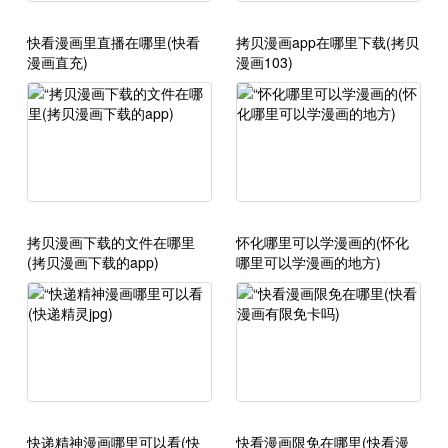
快看漫画里直播在哪里(快看
拷贝漫画app在哪里下载(拷贝
漫画直充)
漫画103)
拷贝漫画下载的文件在哪里
怀化哪里可以学漫画的(怀化
(拷贝漫画下载的app)
哪里可以学漫画的地方)
快递精神漫画哪里可以看(快
快看漫画限免在哪里(快看漫