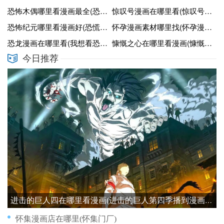
恐怖木偶哪里看漫画最全(恐怖木偶戏漫画)
惊叹号漫画在哪里看(惊叹号标志图片大全)
恐怖纪元哪里看漫画好(恐慌纪元)
怀孕漫画素材哪里找(怀孕漫画头像)
恐龙漫画在哪里看(我想看恐龙漫画)
慷慨之心在哪里看漫画(慷慨之心什么意思)
今日推荐
进击的巨人四在哪里看漫画(进击的巨人第四季播到漫画哪里)
怀集漫画店在哪里(怀集门厂)