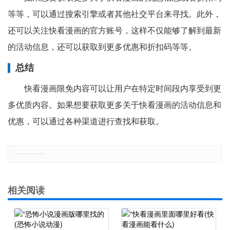
等等，可以通过搜索引擎或者其他社交平台来寻找。此外，
还可以关注快看漫画的官方账号，这样不仅能够了解到最新
的活动信息，还可以获取到更多优惠和折扣码等等。
总结
快看漫画限免内容可以让用户在特定时间段内享受到更
多优质内容。如果想要获取更多关于快看漫画的活动信息和
优惠，可以通过各种渠道进行查找和获取。
郑重声明：本文版权归原作者所有，转载文章仅为传播更多信息之目的，如有侵权行为，请第一时间联系我们修改或删除，多谢。
相关阅读