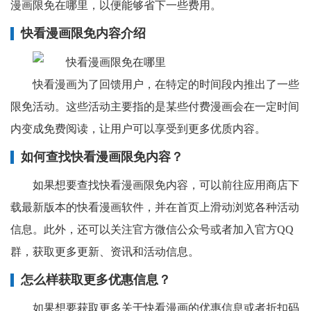
漫画限免在哪里，以便能够省下一些费用。
快看漫画限免内容介绍
快看漫画为了回馈用户，在特定的时间段内推出了一些
限免活动。这些活动主要指的是某些付费漫画会在一定时间
内变成免费阅读，让用户可以享受到更多优质内容。
如何查找快看漫画限免内容？
如果想要查找快看漫画限免内容，可以前往应用商店下
载最新版本的快看漫画软件，并在首页上滑动浏览各种活动
信息。此外，还可以关注官方微信公众号或者加入官方QQ
群，获取更多更新、资讯和活动信息。
怎么样获取更多优惠信息？
如果想要获取更多关于快看漫画的优惠信息或者折扣码