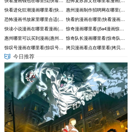
快看漫画钱包在哪里找(快看漫画收费漫画怎么看)
恐怖复苏原文在哪里看漫画(恐怖复苏优书网)
快看进化狂潮漫画哪里看(快看进化狂潮漫画哪里看完整版)
惠州漫画制作招聘网在哪里(惠州漫画制作招聘网在哪里找)
恐怖漫画书放家里哪里合适(恐怖的漫画)
快看的漫画在哪里(快看漫画在哪里领取优酷会员)
快读小说漫画在哪里看漫画(快读小说漫画在哪里看漫画免费)
惊奇漫画哪里看(j5a4漫画惊奇)
惠州哪里可以买到漫画(惠州漫展2021时间表和地点)
惊奇队长漫画哪里看(惊奇队长漫画惊奇队长被抓)
惊叹号漫画在哪里看(惊叹号图标)
拷贝漫画看点在哪里看(拷贝漫画app在哪下)
今日推荐