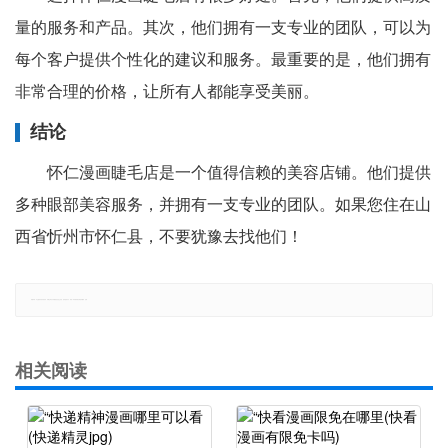
量的服务和产品。其次，他们拥有一支专业的团队，可以为
每个客户提供个性化的建议和服务。最重要的是，他们拥有
非常合理的价格，让所有人都能享受美丽。
结论
怀仁漫画睫毛店是一个值得信赖的美容店铺。他们提供
多种眼部美容服务，并拥有一支专业的团队。如果您住在山
西省忻州市怀仁县，不要犹豫去找他们！
郑重声明：本文版权归原作者所有，转载文章仅为传播更多信息之目的，如有侵权行为，请第一时间联系我们修改或删除，多谢。
相关阅读