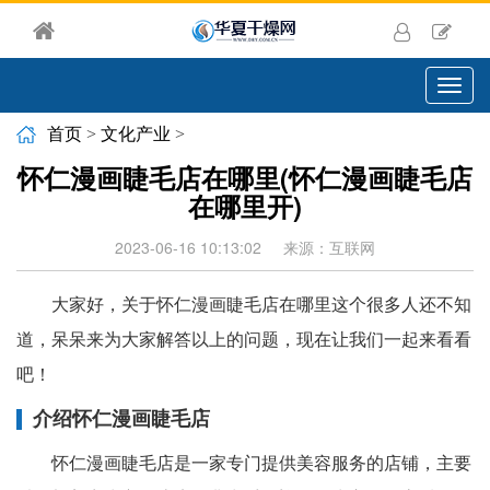
切
换
导
首页
>
文化产业
>
航
怀仁漫画睫毛店在哪里(怀仁漫画睫毛店
在哪里开)
2023-06-16 10:13:02
来源：互联网
大家好，关于怀仁漫画睫毛店在哪里这个很多人还不知
道，呆呆来为大家解答以上的问题，现在让我们一起来看看
吧！
介绍怀仁漫画睫毛店
怀仁漫画睫毛店是一家专门提供美容服务的店铺，主要