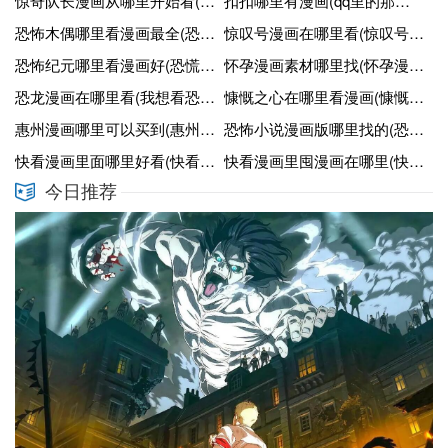
惊奇队长漫画从哪里开始看(惊奇队长漫画从哪里开始看的)
扣扣哪里有漫画(qq里的那个漫画软件叫什么)
恐怖木偶哪里看漫画最全(恐怖木偶戏漫画)
惊叹号漫画在哪里看(惊叹号标志图片大全)
恐怖纪元哪里看漫画好(恐慌纪元)
怀孕漫画素材哪里找(怀孕漫画头像)
恐龙漫画在哪里看(我想看恐龙漫画)
慷慨之心在哪里看漫画(慷慨之心什么意思)
惠州漫画哪里可以买到(惠州漫画哪里可以买到正版的)
恐怖小说漫画版哪里找的(恐怖小说动漫)
快看漫画里面哪里好看(快看漫画能看什么)
快看漫画里囤漫画在哪里(快看漫画上的漫画推荐)
今日推荐