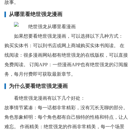
故事。
从哪里看绝世强龙漫画
如果想要看绝世强龙漫画，可以选择以下几种方式：
购买实体书：可以到书店或网上商城购买实体书阅读。 在
线阅读：很多漫画网站都有绝世强龙的在线版权，可以直接
免费阅读。 订阅APP：一些漫画APP也有绝世强龙的订阅服
务，每月付费即可获取最新章节。
为什么要看绝世强龙漫画
看绝世强龙漫画有以下几个好处：
故事情节紧凑：每一话都非常精彩，没有冗长无聊的部分。
角色形象鲜明：每个角色都有自己独特的性格和特点，让人
难忘。 作画精美：绝世强龙的作画非常精美，每一个场景