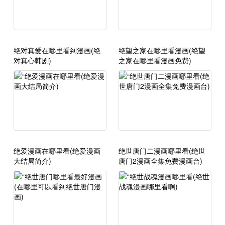
绝对真爱在哪里看到漫画(绝
绝望之家在哪里看漫画(绝望
对真心韩剧)
之家在哪里看漫画免费)
绝爱漫画在哪里看(绝爱漫画
绝世唐门二漫画哪里看(绝世
大结局简介)
唐门2漫画全集免费漫画台)