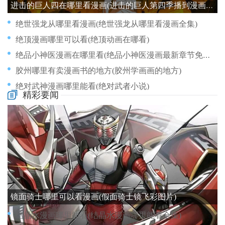
进击的巨人四在哪里看漫画(进击的巨人第四季播到漫画哪里)
绝世强龙从哪里看漫画(绝世强龙从哪里看漫画全集)
绝顶漫画哪里可以看(绝顶动画在哪看)
绝品小神医漫画在哪里看(绝品小神医漫画最新章节免费阅读)
胶州哪里有卖漫画书的地方(胶州学画画的地方)
绝对武神漫画哪里能看(绝对武者小说)
精彩要闻
花子君动画接漫画哪里(花子君动漫)
绝世唐门哪里看漫画全集(哪里能看绝世唐门漫画)
聚合漫画ios哪里下载(一款聚合搜索漫画阅读软件)
绝世战魂漫画从哪里看全集(绝世战魂漫画从哪里看全集)
绝地反攻出自哪里啊漫画(绝地反攻指什么动物)
镜面骑士哪里可以看漫画(假面骑士镜飞彩图片)
结晶水漫画哪里能看(结晶水漫画哪里能看全集)