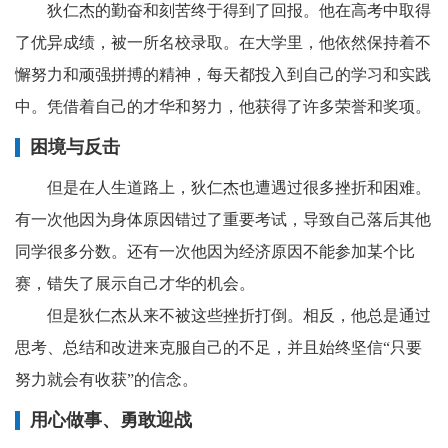
狄仁杰的勤奋和刻苦终于得到了回报。他在高考中取得
了优异成绩，被一所名校录取。在大学里，他依然保持着不
懈努力和顽强拼搏的精神，每天都投入到自己的学习和实践
中。凭借着自己的才华和努力，他获得了许多荣誉和奖项。
困境与反击
但是在人生道路上，狄仁杰也遭遇过很多挫折和困难。
有一次他因为身体原因错过了重要考试，导致自己落后其他
同学很多分数。还有一次他因为经济原因不能参加某个比
赛，错失了展示自己才华的机会。
但是狄仁杰从来不被这些挫折打倒。相反，他总是通过
思考、总结和改进来克服自己的不足，并且始终坚信“只要
努力就会有收获”的信念。
用心做事、勇敢迎战