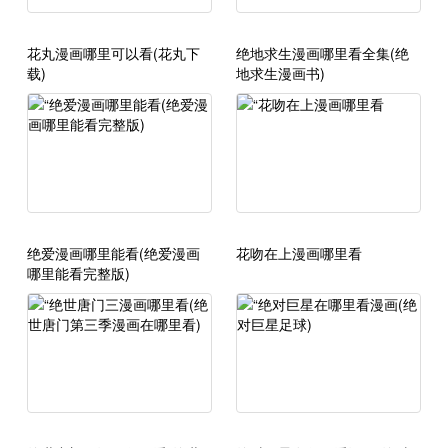
花丸漫画哪里可以看(花丸下
绝地求生漫画哪里看全集(绝
载)
地求生漫画书)
绝爱漫画哪里能看(绝爱漫画
花吻在上漫画哪里看
哪里能看完整版)