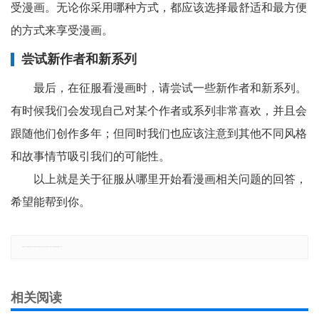
受漫画。无论你采用哪种方式，都应该选择最舒适和最方便
的方式来享受漫画。
尝试新作者和新系列
最后，在征服看漫画时，请尝试一些新作者和新系列。
有时候我们会发现自己对某个作者或系列非常喜欢，并且会
跟随他们创作多年；但同时我们也应该注意到其他不同风格
和故事情节吸引我们的可能性。
以上就是关于征服从哪里开始看漫画相关问题的回答，
希望能帮到你。
郑重声明：本文版权归原作者所有，转载文章仅为传播更多信息之目的，如有侵权行为，请第一时间联系我们修改或删除，多谢。
相关阅读