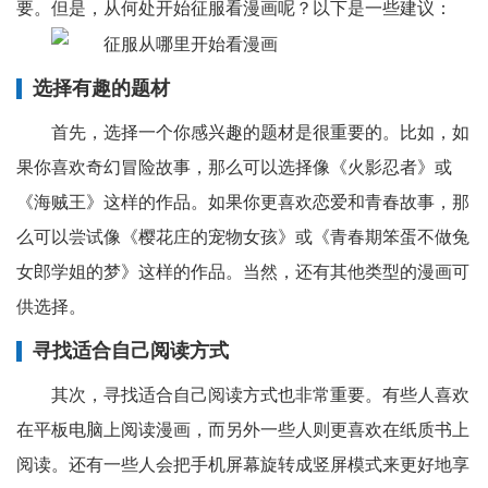
要。但是，从何处开始征服看漫画呢？以下是一些建议：
选择有趣的题材
首先，选择一个你感兴趣的题材是很重要的。比如，如
果你喜欢奇幻冒险故事，那么可以选择像《火影忍者》或
《海贼王》这样的作品。如果你更喜欢恋爱和青春故事，那
么可以尝试像《樱花庄的宠物女孩》或《青春期笨蛋不做兔
女郎学姐的梦》这样的作品。当然，还有其他类型的漫画可
供选择。
寻找适合自己阅读方式
其次，寻找适合自己阅读方式也非常重要。有些人喜欢
在平板电脑上阅读漫画，而另外一些人则更喜欢在纸质书上
阅读。还有一些人会把手机屏幕旋转成竖屏模式来更好地享