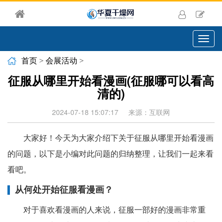
切
换
导
首页
>
会展活动
>
航
征服从哪里开始看漫画(征服哪可以看高
清的)
2024-07-18 15:07:17
来源：互联网
大家好！今天为大家介绍下关于征服从哪里开始看漫画
的问题，以下是小编对此问题的归纳整理，让我们一起来看
看吧。
从何处开始征服看漫画？
对于喜欢看漫画的人来说，征服一部好的漫画非常重