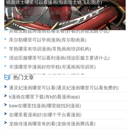
镜面骑士哪里可以看漫画(假面骑士镜飞彩图片)
广州哪里有卖日本漫画的(广州哪里有日漫店)
幻想漫画素材在哪里找(幻想的漫画)
异能觉醒超帅漫画在哪里看(好看的异能觉醒小说)
库尔勒哪里可以学画漫画(库尔勒画展)
常熟哪里有培训漫画(常熟画画培训机构)
强迫臣服哪里可以看到漫画(强迫臣服主要讲什么)
岑溪哪里学漫画好些学校(岑溪画画培训班)
崩坏漫画哪里能看(崩坏漫画在哪里看)
热门文章
影宅的漫画往哪里看(影宅漫画简介)
通灵妃漫画哪里可以看(通灵妃漫画哪里可以看免费的)
崩坏的漫画哪里看啊(崩坏系列漫画阅读顺序)
k漫画在哪里下载(有k的看漫画app)
baw在哪里找漫画(哪里能找到漫画)
在哪里看漫画好(在哪个平台看漫画)
龙狼传漫画哪里有的看(龙狼传漫画腾讯看)