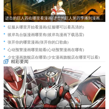
进击的巨人四在哪里看漫画(进击的巨人第四季播到漫画哪里)
征服从哪里开始看漫画(征服哪可以看高清的)
彼岸岛台版漫画哪里有(彼岸岛漫画下载迅雷)
张开你的哪里漫画(张开你的口歌曲)
心动预警漫画哪里能看(心动预警漫画在哪有)
少女漫画旗舰店在哪里(少女漫画旗舰店在哪里可以看)
精彩要闻
幽游白书漫画全集哪里能看(幽游白书漫画百度百科)
山师附近哪里有漫画店(山师附近书店)
广州哪里有日本漫画店(广州哪里有日本漫画店卖)
微信上的漫画哪里下载软件(微信上看漫画)
异兽在哪里能看全集漫画(异兽在哪里能看全集漫画高清版)