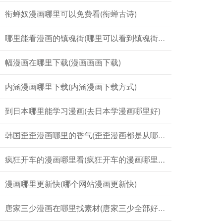
衔蝉奴漫画哪里可以免费看(衔蝉古诗)
哪里能看漫画的镇魂街(哪里可以看到镇魂街漫画)
幅漫画在哪里下载(漫画画画下载)
内涵漫画哪里下载(内涵漫画下载方式)
到日本哪里能学习漫画(去日本学漫画哪里好)
韩国歪歪漫画哪里的香气(歪歪漫画都是从哪里来的)
疯狂开车的漫画哪里看(疯狂开车的漫画哪里看啊)
漫画哪里更新快(哪个网站漫画更新快)
唐家三少漫画在哪里找素材(唐家三少全部好看漫画)