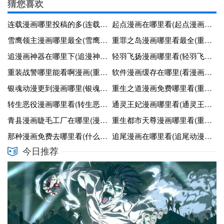
猜您喜欢
连载漫画哪里投稿的多(连载漫画怎么申请著作权)
起点漫画在哪里看(起点漫画app)
雪鹰领主漫画哪里最全(雪鹰领主漫画百度百科)
重罪之岛漫画哪里看最全(重罪之岛怪兽龙)
追漫画神器在哪里下(追漫神器354)
轻羽飞扬漫画哪里看(轻羽飞扬漫画剧情)
重装战警哪里能看啊漫画(重装战警内地上映)
软件漫画缓存在哪里(看漫画软件怎样缓存漫画)
银魂动漫更到漫画哪里(银魂漫画有多少集)
重生之道漫画免费哪里看(重生之道漫画哪能看)
转生恶役漫画哪里看(转生恶役小说动漫之家)
通灵王妃漫画哪里看(通灵王妃漫画在线阅读)
青县漫画睫毛工厂在哪里(漫画款睫毛多少钱)
重生都市天尊漫画哪里看(重生都市天尊漫画哪里看全集)
那种漫画免费去哪里看(什么漫画网站是免费的)
追尾漫画在哪里看(追尾动漫图片)
今日推荐