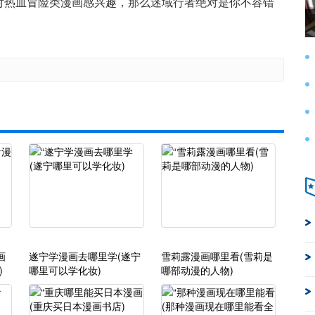
对热血冒险类漫画感兴趣，那么迷域行者绝对是你不容错
画
遂宁学漫画去哪里学(遂宁
雪莉露漫画哪里看(雪莉是
)
哪里可以学化妆)
哪部动漫的人物)