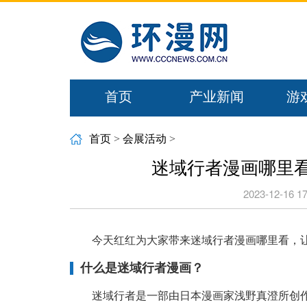
首页
产业新闻
游
首页
>
会展活动
>
迷域行者漫画哪里看
2023-12-16 17
今天红红为大家带来迷域行者漫画哪里看，
什么是迷域行者漫画？
迷域行者是一部由日本漫画家浅野真澄所创