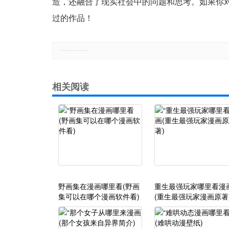
造，还融合了现实社会中的问题和思考。如果你
过的作品！
郑重声明：本文版权归原作者所有，转载文章仅为传播更多信息之目的，如有侵权行为，请第一时间联系我们修改或删除，多谢。
相关阅读
野画集在漫画哪里看(野画
重生最强玩家哪里看漫
集可以在哪个漫画软件看)
(重生最强玩家漫画原著