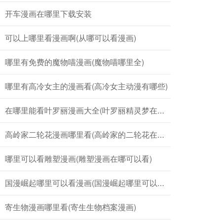
开车漫画在哪里下载安装
可以上哪里看漫画啊(从哪可以看漫画)
哪里有免费的魔物喵漫画(魔物喵哪里全)
哪里有高冷女主的漫画看(高冷女主动漫有哪些)
在哪里能看叶罗丽漫画大全(叶罗丽精灵梦在哪里看漫画)
高岭家二轮花漫画哪里看(高岭家的二轮花在线观看)
哪里可以看雕塑漫画(雕塑漫画在哪可以看)
国漫崛起哪里可以看漫画(国漫崛起哪里可以看漫画完整版)
寄生物漫画哪里看(寄生生物档案漫画)