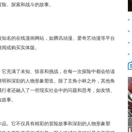
冒险、探索和战斗的故事。
较知名的在线漫画网站，如腾讯动漫、爱奇艺动漫等平台
借阅或购买实体版。
。它充满了未知、惊喜和挑战，在每一次探险中都会给读
鲜明和深刻的人物形象塑造。除了主角小林之外，其他角
域行者还融入了一些现实社会中的问题和思考，如友情、
险故事。
作品。它不仅具有精彩的冒险故事和深刻的人物形象塑