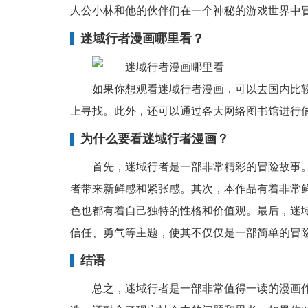
人公小林和他的伙伴们在一个神秘的游戏世界中
迷域行者漫画哪里看？
如果你想观看迷域行者漫画，可以去国内比
上寻找。此外，还可以通过各大网络图书馆进行
为什么要看迷域行者漫画？
首先，迷域行者是一部非常精彩的冒险故事
者带来新鲜感和紧张感。其次，本作品有着非常
色也都有着自己独特的性格和价值观。最后，迷
信任、勇气等主题，使其不仅仅是一部简单的冒
结语
总之，迷域行者是一部非常值得一读的漫画