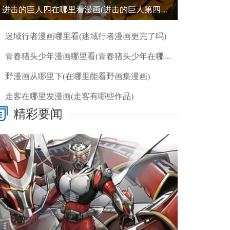
进击的巨人四在哪里看漫画(进击的巨人第四季播到漫画哪里)
迷域行者漫画哪里看(迷域行者漫画更完了吗)
青春猪头少年漫画哪里看(青春猪头少年在哪看漫画)
野漫画从哪里下(在哪里能看野画集漫画)
走客在哪里发漫画(走客有哪些作品)
精彩要闻
阎王传说在哪里看漫画(阎王从什么时候开始传说)
郑州漫画睫毛去哪里学(郑州漫画培训学校)
诸暨哪里有卖漫画的(诸暨哪里有卖漫画的地方)
谜妹漫画是哪里的(谜妹漫画是哪里的故事)
那个的漫画哪里看啊(的漫画在哪看)
青岛哪里有卖漫画(青岛哪里有卖日本漫画的)