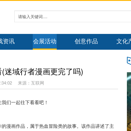
戏资讯
会展活动
创意作品
文化
(迷域行者漫画更完了吗)
:34:02
来源：互联网
让我们一起往下看看吧！
作的漫画作品，属于热血冒险类的故事。该作品讲述了主