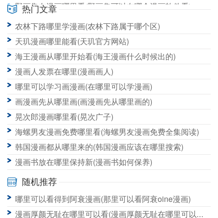
野画集在漫画哪里看(野画集可以在哪个漫画软件看)
热门文章
重生最强玩家哪里看漫画(重生最强玩家漫画原著)
农林下路哪里学漫画(农林下路属于哪个区)
遂宁学漫画去哪里学(遂宁哪里可以学化妆)
天玑漫画哪里能看(天玑官方网站)
海王漫画从哪里开始看(海王漫画什么时候出的)
漫画人发票在哪里(漫画画人)
哪里可以学习画漫画(在哪里可以学漫画)
画漫画先从哪里画(画漫画先从哪里画的)
晃次郎漫画哪里看(晃次广子)
海螺男友漫画免费哪里看(海螺男友漫画免费全集阅读)
韩国漫画都从哪里来的(韩国漫画应该在哪里搜索)
漫画书放在哪里保持新(漫画书如何保养)
随机推荐
哪里可以看得到阿衰漫画(那里可以看阿衰oine漫画)
漫画厚颜无耻在哪里可以看(漫画厚颜无耻在哪里可以看完整版)