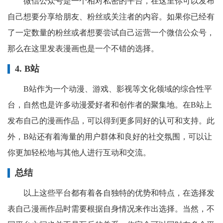
微信公众号是一个相对私密的平台，在这里你可以发布
自己想要分享给朋友、粉丝或关注者的内容。如果你已经有
了一定数量的粉丝或者想要尝试自己运营一个微信公众号，
那么在这里发表漫画也是一个不错的选择。
4. B站
B站作为一个动漫、游戏、影视等文化领域的综合性平
台，自然也是许多动漫爱好者和创作者的聚集地。在B站上
发布自己的漫画作品，可以得到更多同好的认可和支持。此
外，B站还有着海量的用户群体和良好的社交氛围，可以让
你更加轻松地与其他人进行互动和交流。
总结
以上这些平台都有着各自独特的优势和特点，在选择发
表自己漫画作品时需要根据自身情况来作出选择。当然，不