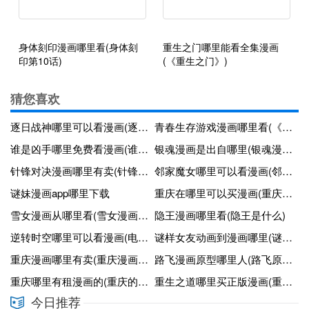
身体刻印漫画哪里看(身体刻
重生之门哪里能看全集漫画
印第10话)
(《重生之门》)
猜您喜欢
逐日战神哪里可以看漫画(逐日战神贴吧)
青春生存游戏漫画哪里看(《青春生存游戏》)
谁是凶手哪里免费看漫画(谁是凶手在哪个app看)
银魂漫画是出自哪里(银魂漫画篇章集数整理)
针锋对决漫画哪里有卖(针锋对决快看漫画)
邻家魔女哪里可以看漫画(邻家魔女哪里可以看漫画全集)
谜妹漫画app哪里下载
重庆在哪里可以买漫画(重庆在哪里可以买漫画卡)
雪女漫画从哪里看(雪女漫画从哪里看全集)
隐王漫画哪里看(隐王是什么)
逆转时空哪里可以看漫画(电影逆转时空)
谜样女友动画到漫画哪里(谜一样的女友)
重庆漫画哪里有卖(重庆漫画展在哪里)
路飞漫画原型哪里人(路飞原型是谁)
重庆哪里有租漫画的(重庆的漫画公司)
重生之道哪里买正版漫画(重生之道哪里买正版漫画软件)
今日推荐