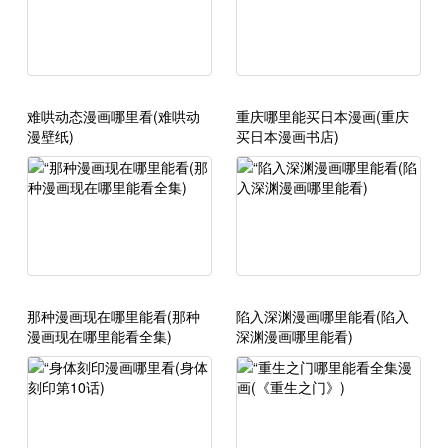
难哄动态漫画哪里看(难哄动
重庆哪里能买日本漫画(重庆
漫壁纸)
买日本漫画书店)
那种漫画现在哪里能看(那种
陷入深渊漫画哪里能看(陷入
漫画现在哪里能看全集)
深渊漫画哪里能看)