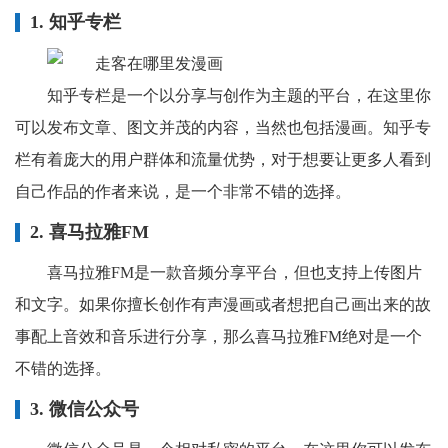
1. 知乎专栏
知乎专栏是一个以分享与创作为主题的平台，在这里你
可以发布文章、图文并茂的内容，当然也包括漫画。知乎专
栏有着庞大的用户群体和流量优势，对于想要让更多人看到
自己作品的作者来说，是一个非常不错的选择。
2. 喜马拉雅FM
喜马拉雅FM是一款音频分享平台，但也支持上传图片
和文字。如果你擅长创作有声漫画或者想把自己画出来的故
事配上音效和音乐进行分享，那么喜马拉雅FM绝对是一个
不错的选择。
3. 微信公众号