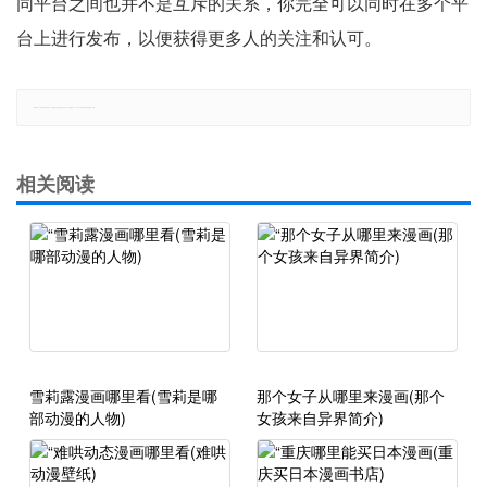
同平台之间也并不是互斥的关系，你完全可以同时在多个平
台上进行发布，以便获得更多人的关注和认可。
郑重声明：本文版权归原作者所有，转载文章仅为传播更多信息之目的，如有侵权行为，请第一时间联系我们修改或删除，多谢。
相关阅读
雪莉露漫画哪里看(雪莉是哪
那个女子从哪里来漫画(那个
部动漫的人物)
女孩来自异界简介)