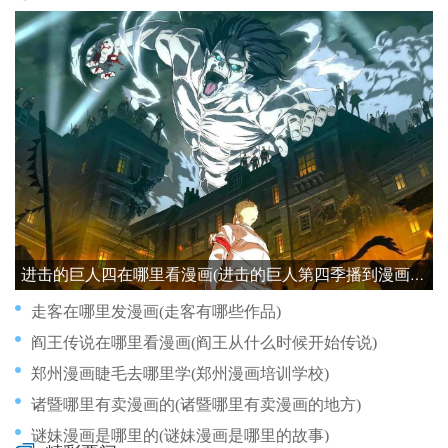
进击的巨人四在哪里看漫画(进击的巨人第四季播到漫画哪里)
走客在哪里发漫画(走客有哪些作品)
阎王传说在哪里看漫画(阎王从什么时候开始传说)
郑州漫画睫毛去哪里学(郑州漫画培训学校)
诸暨哪里有卖漫画的(诸暨哪里有卖漫画的地方)
谜妹漫画是哪里的(谜妹漫画是哪里的故事)