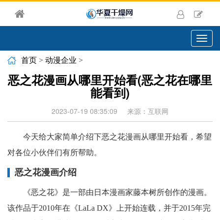
切
换
导
首页
>
动漫企业
>
航
恶之花漫画从哪里开始看(恶之花在哪里
能看到)
2023-07-19 08:35:09
来源：互联网
今天给大家简单介绍下恶之花漫画从哪里开始看，希望
对各位小伙伴们有所帮助。
恶之花漫画介绍
《恶之花》是一部由日本漫画家藤本树所创作的漫画。
该作品于2010年在《LaLa DX》上开始连载，并于2015年完