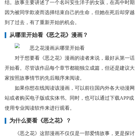
结。故事主要讲述了一个名叫安生洋子的女孩，在高中时期
因为被同学欺凌而选择结束自己的生命，但她在死后却穿越
到了过去，有了重新开始的机会。
从哪里开始看《恶之花》漫画？
对于想要看《恶之花》漫画的读者来说，最好从第一话
开始看。尽管该作品每个章节都能独立成篇，但还是建议大
家按照故事情节的先后顺序来阅读。
如果你想在线阅读该漫画，可以前往国内外各大动漫网
站或者购买电子版或实体书。同时，也可以通过下载APP或
使用专业阅读软件来进行观看。
为什么要看《恶之花》？
《恶之花》这部漫画不仅仅是一部爱情故事，更是探讨