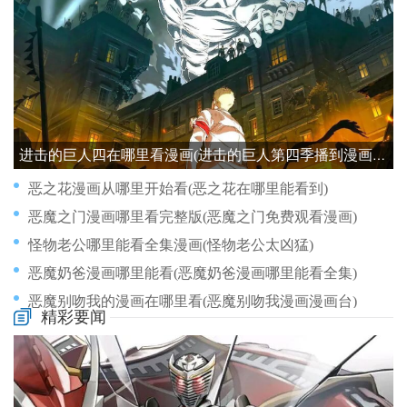
进击的巨人四在哪里看漫画(进击的巨人第四季播到漫画哪里)
恶之花漫画从哪里开始看(恶之花在哪里能看到)
恶魔之门漫画哪里看完整版(恶魔之门免费观看漫画)
怪物老公哪里能看全集漫画(怪物老公太凶猛)
恶魔奶爸漫画哪里能看(恶魔奶爸漫画哪里能看全集)
恶魔别吻我的漫画在哪里看(恶魔别吻我漫画漫画台)
精彩要闻
恶人漫画来自哪里的故事(恶人漫画来自哪里的故事在线观看)
德国漫画家的学校在哪里(德国漫画书)
怪物乐园漫画哪里可以看(怪物乐园漫画)