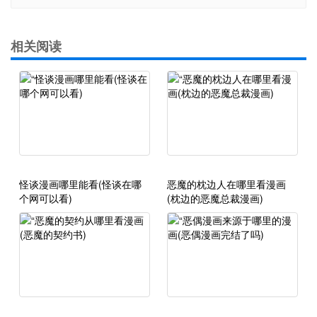
相关阅读
怪谈漫画哪里能看(怪谈在哪
恶魔的枕边人在哪里看漫画
个网可以看)
(枕边的恶魔总裁漫画)