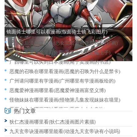
废帝为妃漫画哪里看(废帝为妃原耽)
怪客特工是哪里的漫画(怪客特攻在哪能看)
镜面骑士哪里可以看漫画(假面骑士镜飞彩图片)
恶女皇后漫画哪里看(恶女皇后漫画免费观看117画)
恶魔公主漫画哪里看免费(恶魔公主的恶魔王子)
广西哪里可以买到日本漫画(南宁卖漫画的书店)
恶魔的召唤在哪里看漫画(恶魔的召唤为什么是禁卡)
广州请问哪里有学漫画(广州哪里有学漫画板绘的)
恶魔爱神漫画哪里看(恶魔爱神漫画富坚义博)
怪物妹妹在哪里看漫画(怪物第几集发现妹妹在墙里)
恶魔大人在哪里可以看漫画(恶魔大人在身边)
热门文章
恶堕类漫画哪里看(恶堕是真的吗)
狄仁杰漫画哪里看(狄仁杰漫画图片素描)
怪病医漫画在哪里看(怪病医漫画在线)
九天玄帝诀漫画哪里能看(动漫九天玄帝诀有小说吗)