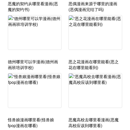
恶魔的契约从哪里看漫画(恶
恶偶漫画来源于哪里的漫画
魔的契约书)
(恶偶漫画完结了吗)
德州哪里可以学漫画(德州画
恶之花漫画在哪里能看(恶之
画班培训学校)
花在哪里能看到)
怪兽娘漫画哪里看(怪兽娘
恶魔高校去哪里看漫画(恶魔
fpop漫画在哪看)
高校应该到哪里看)