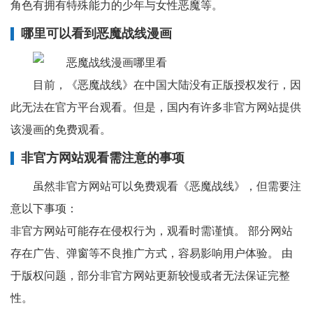
角色有拥有特殊能力的少年与女性恶魔等。
哪里可以看到恶魔战线漫画
目前，《恶魔战线》在中国大陆没有正版授权发行，因
此无法在官方平台观看。但是，国内有许多非官方网站提供
该漫画的免费观看。
非官方网站观看需注意的事项
虽然非官方网站可以免费观看《恶魔战线》，但需要注
意以下事项：
非官方网站可能存在侵权行为，观看时需谨慎。 部分网站
存在广告、弹窗等不良推广方式，容易影响用户体验。 由
于版权问题，部分非官方网站更新较慢或者无法保证完整
性。