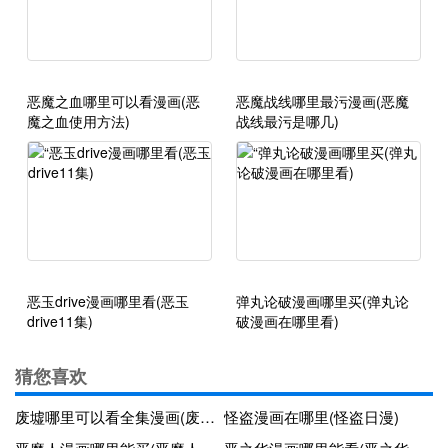
恶魔之血哪里可以看漫画(恶
恶魔战线哪里最污漫画(恶魔
魔之血使用方法)
战线最污是哪几)
恶玉drive漫画哪里看(恶玉
弹丸论破漫画哪里买(弹丸论
drive11集)
破漫画在哪里看)
猜您喜欢
废墟哪里可以看全集漫画(废墟漫画场景)
怪盗漫画在哪里(怪盗日漫)