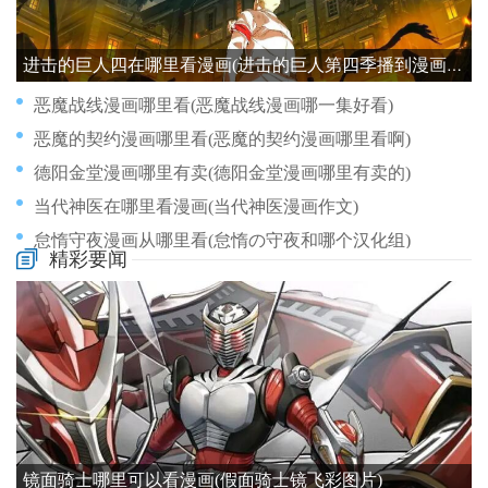
进击的巨人四在哪里看漫画(进击的巨人第四季播到漫画哪里)
恶魔战线漫画哪里看(恶魔战线漫画哪一集好看)
恶魔的契约漫画哪里看(恶魔的契约漫画哪里看啊)
德阳金堂漫画哪里有卖(德阳金堂漫画哪里有卖的)
当代神医在哪里看漫画(当代神医漫画作文)
怠惰守夜漫画从哪里看(怠惰の守夜和哪个汉化组)
精彩要闻
恶魔之门漫画哪里看(恶魔之门漫画哪里看全集)
恶魔战线漫画哪里看最全(恶魔战线漫画已经更新完了吗)
怪物大师漫画在哪里(怪物大师漫画在哪里可以看)
广水漫画展在哪里(广水漫画展在哪里举行)
广饶哪里卖漫画的多(广饶绘画学校)
镜面骑士哪里可以看漫画(假面骑士镜飞彩图片)