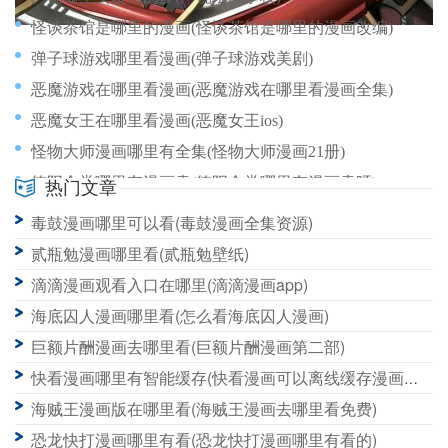
怪谈茶馆是哪里的漫画(怪谈茶馆是哪里的漫画改编)
弹子球游戏哪里看漫画(弹子球游戏美剧)
恶魔游戏在哪里看漫画(恶魔游戏在哪里看漫画全集)
恶魔女王在哪里看漫画(恶魔女王ios)
怪物大师漫画哪里有全集(怪物大师漫画21册)
德阳金堂哪里有漫画卖(德阳金堂哪里有漫画卖呀)
热门文章
恶魔的门漫画哪里看(韩漫恶魔的门)
毒鼓漫画哪里可以看(毒鼓漫画全集资源)
怪谈新说漫画哪里看(怪谈小说集)
贰瓶勉漫画哪里看(贰瓶勉壁纸)
滴滴漫画观看入口在哪里(滴滴漫画app)
海底囚人漫画哪里看(怎么看海底囚人漫画)
巨额片酬漫画去哪里看(巨额片酬漫画第二部)
快看漫画哪里有智能缓存(快看漫画可以离线缓存漫画吗在哪里操作)
海贼王漫画版在哪里看(海贼王漫画去哪里看免费)
恐龙快打漫画哪里有看(恐龙快打漫画哪里有看的)