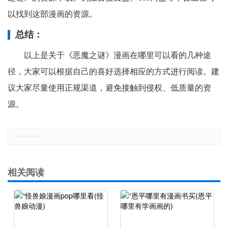
以找到这部漫画的资源。
总结：
以上是关于《恶魔之谜》漫画在哪里可以看的几种途
径，大家可以根据自己的喜好选择相应的方式进行阅读。建
议大家尽量使用正规渠道，避免接触到侵权、低质量的资
源。
郑重声明：本文版权归原作者所有，转载文章仅为传播更多信息之目的，如有侵权行为，请第一时间联系我们修改或删除，多谢。
相关阅读