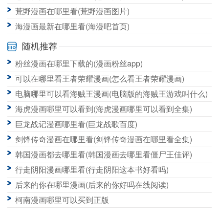
荒野漫画在哪里看(荒野漫画图片)
海漫画最新在哪里看(海漫吧首页)
随机推荐
粉丝漫画在哪里下载的(漫画粉丝app)
可以在哪里看王者荣耀漫画(怎么看王者荣耀漫画)
电脑哪里可以看海贼王漫画(电脑版的海贼王游戏叫什么)
海虎漫画哪里可以看到(海虎漫画哪里可以看到全集)
巨龙战记漫画哪里看(巨龙战歌百度)
剑锋传奇漫画在哪里看(剑锋传奇漫画在哪里看全集)
韩国漫画都去哪里看(韩国漫画去哪里看僵尸王佳评)
行走阴阳漫画哪里看(行走阴阳这本书好看吗)
后来的你在哪里漫画(后来的你好吗在线阅读)
柯南漫画哪里可以买到正版