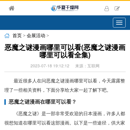
切
换
导
首页
>
会展活动
>
航
恶魔之谜漫画哪里可以看(恶魔之谜漫画
哪里可以看全集)
2023-07-18 19:12:12
来源：互联网
最近很多人在问恶魔之谜漫画哪里可以看，今天露露整
理了一些相关资料，下面分享给大家一起了解下吧。
恶魔之谜漫画在哪里可以看？
《恶魔之谜》是一部非常受欢迎的日本漫画，许多人都
很想知道在哪里可以看这部漫画。以下是一些途径，供大家