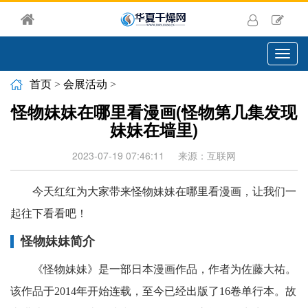
切
换
导
首页
>
会展活动
>
航
怪物妹妹在哪里看漫画(怪物第几集发现
妹妹在墙里)
2023-07-19 07:46:11
来源：互联网
今天红红为大家带来怪物妹妹在哪里看漫画，让我们一
起往下看看吧！
怪物妹妹简介
《怪物妹妹》是一部日本漫画作品，作者为佐藤大祐。
该作品于2014年开始连载，至今已经出版了16卷单行本。故