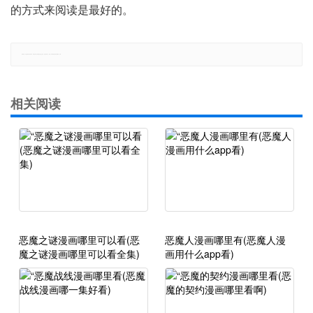
的方式来阅读是最好的。
郑重声明：本文版权归原作者所有，转载文章仅为传播更多信息之目的，如有侵权行为，请第一时间联系我们修改或删除，多谢。
相关阅读
恶魔之谜漫画哪里可以看(恶
恶魔人漫画哪里有(恶魔人漫
魔之谜漫画哪里可以看全集)
画用什么app看)