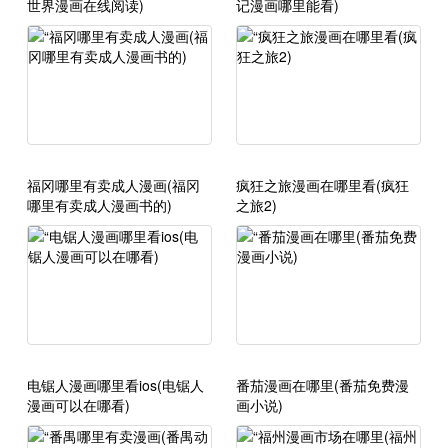
世界漫画在线阅读)
记漫画哪里能看)
福冈哪里有卖成人漫画(福冈
疯狂之旅漫画在哪里看(疯狂
哪里有卖成人漫画书的)
之旅2)
电锯人漫画哪里看ios(电锯人
番茄漫画在哪里(番茄免费漫
漫画可以在哪看)
画小说)