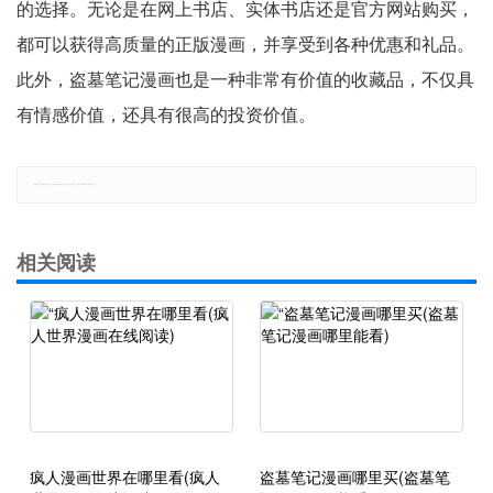
的选择。无论是在网上书店、实体书店还是官方网站购买，
都可以获得高质量的正版漫画，并享受到各种优惠和礼品。
此外，盗墓笔记漫画也是一种非常有价值的收藏品，不仅具
有情感价值，还具有很高的投资价值。
郑重声明：本文版权归原作者所有，转载文章仅为传播更多信息之目的，如有侵权行为，请第一时间联系我们修改或删除，多谢。
相关阅读
疯人漫画世界在哪里看(疯人
盗墓笔记漫画哪里买(盗墓笔