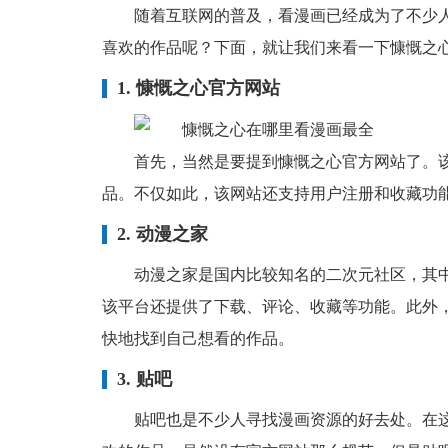
随着互联网的普及，看漫画已经成为了不少
喜欢的作品呢？下面，就让我们来看一下慷慨之
1. 慷慨之心官方网站
首先，当然是要提到慷慨之心官方网站了。
品。不仅如此，该网站还支持用户注册和收藏功
2. 动漫之家
动漫之家是国内比较知名的二次元社区，其
该平台还提供了下载、评论、收藏等功能。此外
快地找到自己想看的作品。
3. 贴吧
贴吧也是不少人寻找漫画资源的好去处。在