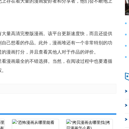
吧上存在着大量的漫画爱好者和分享者，他们会不断地上
有大量高清完整版漫画。该平台更新速度快，而且还提供
到自己想看的作品。此外，漫画堆还有一个非常特别的功
过的漫画打分，并且查看其他人对于作品的评价。
里看漫画最全的不错选择。当然，在阅读过程中也要遵循
权。