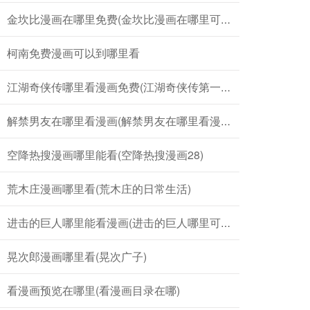
金坎比漫画在哪里免费(金坎比漫画在哪里可以看)
柯南免费漫画可以到哪里看
江湖奇侠传哪里看漫画免费(江湖奇侠传第一部22集)
解禁男友在哪里看漫画(解禁男友在哪里看漫画完整版)
空降热搜漫画哪里能看(空降热搜漫画28)
荒木庄漫画哪里看(荒木庄的日常生活)
进击的巨人哪里能看漫画(进击的巨人哪里可以看漫画)
晃次郎漫画哪里看(晃次广子)
看漫画预览在哪里(看漫画目录在哪)