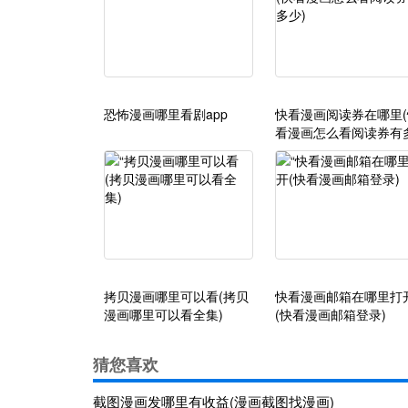
恐怖漫画哪里看剧app
快看漫画阅读券在哪里(
看漫画怎么看阅读券有
少)
拷贝漫画哪里可以看(拷贝
快看漫画邮箱在哪里打
漫画哪里可以看全集)
(快看漫画邮箱登录)
猜您喜欢
截图漫画发哪里有收益(漫画截图找漫画)