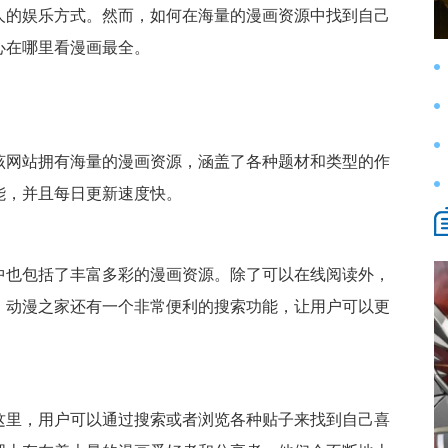
人的娱乐方式。然而，如何在海量的漫画资源中找到自己
心在哪里看漫画最全。
该网站拥有海量的漫画资源，涵盖了各种题材和类型的作
能，并且每日更新速度快。
中也包括了丰富多彩的漫画资源。除了可以在线阅读外，
，动漫之家还有一个非常便利的搜索功能，让用户可以更
这里，用户可以通过搜索或者浏览各种贴子来找到自己喜