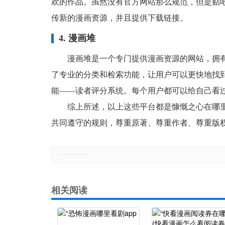
欢的作品。虽然没有官方网站那么规范，但是贴
传新的漫画资源，并且提供下载链接。
4. 漫画堆
漫画堆是一个专门提供漫画资源的网站，拥
了专业的分类和检索功能，让用户可以更快地找
能——读者评分系统。每个用户都可以给自己看
综上所述，以上这些平台都是慷慨之心在哪
共同遵守的规则，尊重原著、尊重作者、尊重版
郑重声明：本文版权归原作者所有，转载文章仅为传播更多信息之目的，如有侵权行为，请第一时间联系我们修改或删除，多谢。
相关阅读