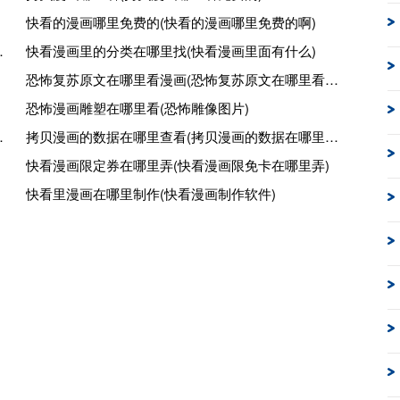
快看的漫画哪里免费的(快看的漫画哪里免费的啊)
日本漫画培训的)
快看漫画里的分类在哪里找(快看漫画里面有什么)
恐怖复苏原文在哪里看漫画(恐怖复苏原文在哪里看漫画完整版)
恐怖漫画雕塑在哪里看(恐怖雕像图片)
在哪里看全集啊)
拷贝漫画的数据在哪里查看(拷贝漫画的数据在哪里查看啊)
快看漫画限定券在哪里弄(快看漫画限免卡在哪里弄)
快看里漫画在哪里制作(快看漫画制作软件)