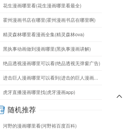
花生漫画哪里看(花生漫画哪里看最全)
霍州漫画书店在哪里(霍州漫画书店在哪里啊)
精灵森林哪里看漫画全集(精灵森林ova)
黑执事动画做到漫画哪里(黑执事漫画讲解)
绝品透视漫画哪里可以看(绝品透视无弹窗广告)
进击巨人漫画哪里可以看到(进击的巨人漫画可以在哪看)
虎牙直播漫画哪里找(虎牙漫画app)
随机推荐
河野的漫画哪里看(河野裕百度百科)