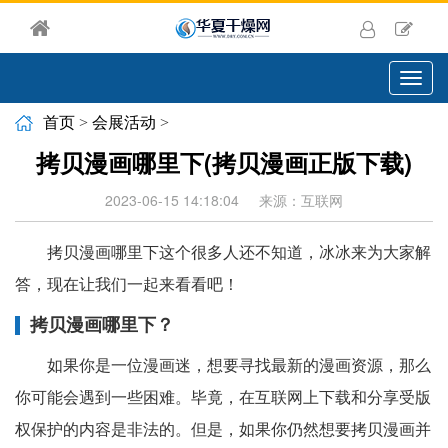
切
换
导
首页
>
会展活动
>
航
拷贝漫画哪里下(拷贝漫画正版下载)
2023-06-15 14:18:04
来源：互联网
拷贝漫画哪里下这个很多人还不知道，冰冰来为大家解
答，现在让我们一起来看看吧！
拷贝漫画哪里下？
如果你是一位漫画迷，想要寻找最新的漫画资源，那么
你可能会遇到一些困难。毕竟，在互联网上下载和分享受版
权保护的内容是非法的。但是，如果你仍然想要拷贝漫画并