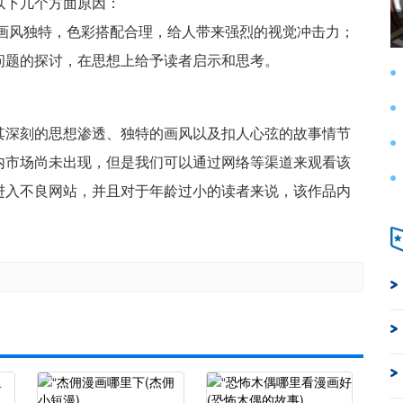
以下几个方面原因：
 画风独特，色彩搭配合理，给人带来强烈的视觉冲击力；
问题的探讨，在思想上给予读者启示和思考。
其深刻的思想渗透、独特的画风以及扣人心弦的故事情节
内市场尚未出现，但是我们可以通过网络等渠道来观看该
进入不良网站，并且对于年龄过小的读者来说，该作品内