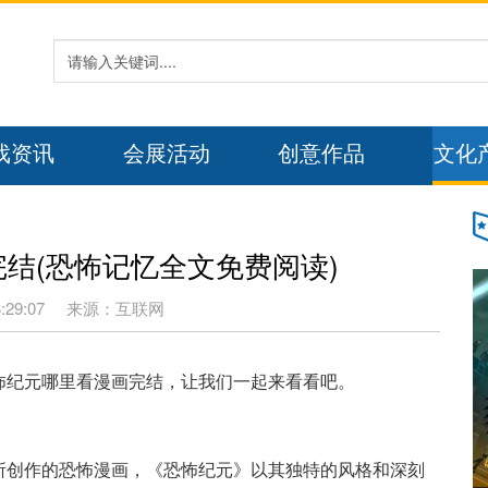
戏资讯
会展活动
创意作品
文化
结(恐怖记忆全文免费阅读)
:29:07
来源：互联网
怖纪元哪里看漫画完结，让我们一起来看看吧。
所创作的恐怖漫画，《恐怖纪元》以其独特的风格和深刻