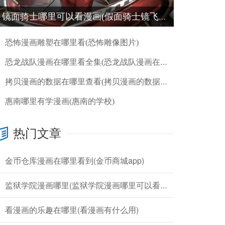
镜面骑士哪里可以看漫画(假面骑士镜飞彩图片)
恐怖漫画雕塑在哪里看(恐怖雕像图片)
恐龙战队漫画在哪里看全集(恐龙战队漫画在哪里看全集啊)
拷贝漫画的数据在哪里查看(拷贝漫画的数据在哪里查看啊)
惠南哪里有学漫画(惠南的学校)
快看漫画限定券在哪里弄(快看漫画限免卡在哪里弄)
热门文章
恐怖漫画在哪里转的
金币仓库漫画在哪里看到(金币商城app)
快看里漫画在哪里制作(快看漫画制作软件)
惠州漫画睫毛教学在哪里(漫画睫毛适合什么人)
监狱学院漫画哪里(监狱学院漫画哪里可以看字幕)
快看漫画退款退到哪里(快看漫画怎么申请会员退款)
看漫画的乐趣在哪里(看漫画有什么用)
惠阳哪里有学漫画(惠阳哪里有学漫画的学校)