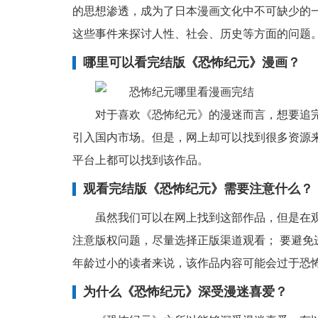
的思想渗透，成为了日本漫画文化中不可缺少的
这些事件来探讨人性、社会、历史等方面的问题
哪里可以看完结版《恐怖纪元》漫画？
对于喜欢《恐怖纪元》的漫迷而言，想要追
引入国内市场。但是，网上却可以找到很多资源
平台上都可以找到该作品。
观看完结版《恐怖纪元》需要注意什么？
虽然我们可以在网上找到这部作品，但是在
注意版权问题，尽量选择正版渠道观看； 要避免
年龄过小的读者来说，该作品内容可能会过于恐
为什么《恐怖纪元》深受漫迷喜爱？