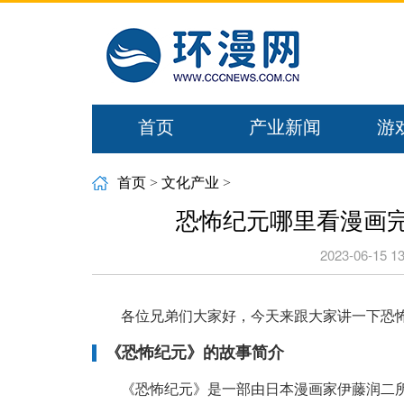
首页
产业新闻
游
首页
>
文化产业
>
恐怖纪元哪里看漫画完
2023-06-15 13
各位兄弟们大家好，今天来跟大家讲一下恐
《恐怖纪元》的故事简介
《恐怖纪元》是一部由日本漫画家伊藤润二