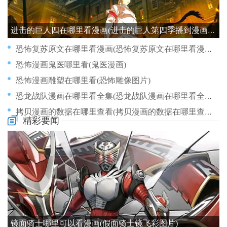
进击的巨人四在哪里看漫画(进击的巨人第四季播到漫画哪里)
恐怖复苏原文在哪里看漫画(恐怖复苏原文在哪里看漫画完整版)
恐怖漫画鬼医哪里看(鬼医漫画)
恐怖漫画雕塑在哪里看(恐怖雕像图片)
恐龙战队漫画在哪里看全集(恐龙战队漫画在哪里看全集啊)
拷贝漫画的数据在哪里查看(拷贝漫画的数据在哪里查看啊)
精彩要闻
惠南哪里有学漫画(惠南的学校)
快看漫画限定券在哪里弄(快看漫画限免卡在哪里弄)
恐怖漫画在哪里转的
快看里漫画在哪里制作(快看漫画制作软件)
惠州漫画睫毛教学在哪里(漫画睫毛适合什么人)
镜面骑士哪里可以看漫画(假面骑士镜飞彩图片)