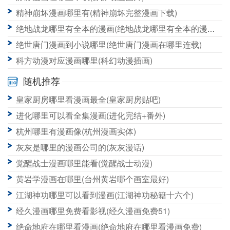
精神崩坏漫画哪里有(精神崩坏完整漫画下载)
绝地战龙哪里有全本的漫画(绝地战龙哪里有全本的漫画看)
绝世唐门漫画到小说哪里(绝世唐门漫画在哪里连载)
科方动漫对应漫画哪里(科幻动漫插画)
随机推荐
皇家厨房哪里看漫画最全(皇家厨房贴吧)
进化哪里可以看全集漫画(进化完结+番外)
杭州哪里有漫画像(杭州漫画实体)
灰灰是哪里的漫画公司的(灰灰漫话)
觉醒战士漫画哪里能看(觉醒战士动漫)
黄岩学漫画在哪里(台州黄岩哪个画室最好)
江湖神功哪里可以看到漫画(江湖神功秘籍十六个)
经久漫画哪里免费看影视(经久漫画免费51)
绝命地府在哪里看漫画(绝命地府在哪里看漫画免费)