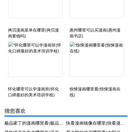
拷贝漫画菜单在哪里(拷贝漫
惠州哪里可以买漫画(惠州漫
画要钱吗)
画书店)
怀化哪里可以学漫画班(怀化
惊悚漫画哪里看(惊悚漫画在
口碑最好的美术培训学校)
线)
猜您喜欢
极品家丁的漫画哪里看(极品家丁漫画在哪里有)
快看漫画镜像在哪里(快看漫画使用教程)