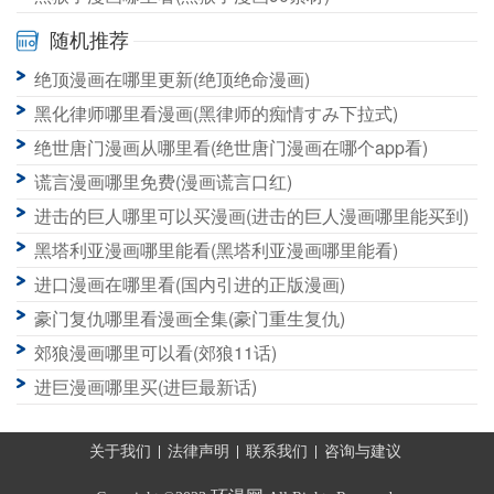
随机推荐
绝顶漫画在哪里更新(绝顶绝命漫画)
黑化律师哪里看漫画(黑律师的痴情すみ下拉式)
绝世唐门漫画从哪里看(绝世唐门漫画在哪个app看)
谎言漫画哪里免费(漫画谎言口红)
进击的巨人哪里可以买漫画(进击的巨人漫画哪里能买到)
黑塔利亚漫画哪里能看(黑塔利亚漫画哪里能看)
进口漫画在哪里看(国内引进的正版漫画)
豪门复仇哪里看漫画全集(豪门重生复仇)
郊狼漫画哪里可以看(郊狼11话)
进巨漫画哪里买(进巨最新话)
关于我们
法律声明
联系我们
咨询与建议