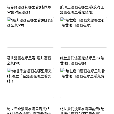
结界师漫画从哪里看(结界师
航海王漫画在哪里看(航海王
52集对应漫画)
漫画在哪里看完整版)
经典漫画在哪里看(经典漫画
绝世唐门漫画完整哪里有(绝
全集pdf)
世唐门漫画在哪)
绝世千金漫画在哪里看完结
绝世唐门漫画在哪里能看(绝
(绝世千金漫画在哪里看完结
世唐门漫画在哪里看免费)