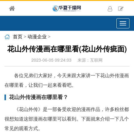
切
换
导
首页
>
动漫企业
>
航
花山外传漫画在哪里看(花山外传疵面)
2023-06-05 09:24:03
来源：互联网
各位兄弟们大家好，今天来跟大家讲一下花山外传漫画
在哪里看，让我们一起来看看吧。
花山外传漫画在哪里看？
《花山外传》是一部备受欢迎的漫画作品，许多粉丝都
很想知道这部漫画在哪里可以看到。下面就来介绍一下几个
常见的观看方式。