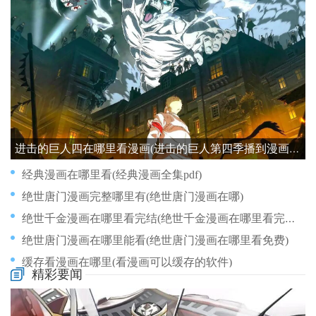
进击的巨人四在哪里看漫画(进击的巨人第四季播到漫画哪里)
经典漫画在哪里看(经典漫画全集pdf)
绝世唐门漫画完整哪里有(绝世唐门漫画在哪)
绝世千金漫画在哪里看完结(绝世千金漫画在哪里看完结了)
绝世唐门漫画在哪里能看(绝世唐门漫画在哪里看免费)
缓存看漫画在哪里(看漫画可以缓存的软件)
精彩要闻
继父漫画哪里有全集(继父漫画哪里有全集看)
肯普法动画接漫画哪里(肯普法动漫在哪里看)