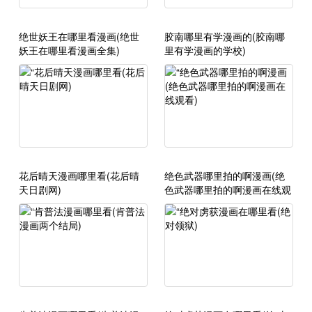
绝世妖王在哪里看漫画(绝世
胶南哪里有学漫画的(胶南哪
妖王在哪里看漫画全集)
里有学漫画的学校)
花后晴天漫画哪里看(花后晴
绝色武器哪里拍的啊漫画(绝
天日剧网)
色武器哪里拍的啊漫画在线观
看)