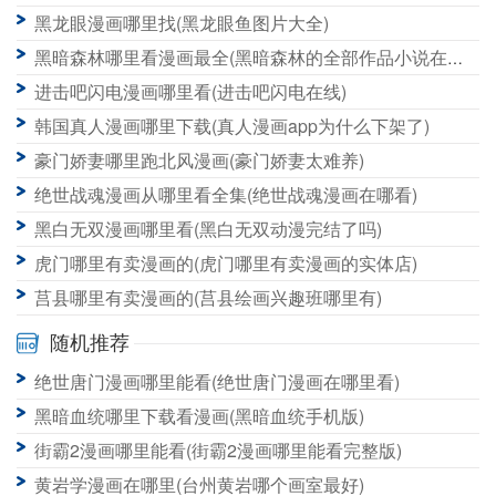
绝世唐门漫画哪里还能看(绝世唐门漫画哪可以看)
黑龙眼漫画哪里找(黑龙眼鱼图片大全)
黑暗森林哪里看漫画最全(黑暗森林的全部作品小说在哪看)
进击吧闪电漫画哪里看(进击吧闪电在线)
韩国真人漫画哪里下载(真人漫画app为什么下架了)
豪门娇妻哪里跑北风漫画(豪门娇妻太难养)
绝世战魂漫画从哪里看全集(绝世战魂漫画在哪看)
黑白无双漫画哪里看(黑白无双动漫完结了吗)
虎门哪里有卖漫画的(虎门哪里有卖漫画的实体店)
莒县哪里有卖漫画的(莒县绘画兴趣班哪里有)
随机推荐
绝世唐门漫画哪里能看(绝世唐门漫画在哪里看)
黑暗血统哪里下载看漫画(黑暗血统手机版)
街霸2漫画哪里能看(街霸2漫画哪里能看完整版)
黄岩学漫画在哪里(台州黄岩哪个画室最好)