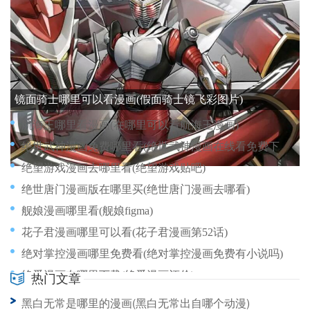
绝世赢家在哪里看漫画免费(绝世漫画免费阅读下拉式六漫画)
绝美皇子在哪里看漫画(绝世皇子妃)
经典杯子蛋糕漫画哪里买(杯子蛋糕漫画家)
镜面骑士哪里可以看漫画(假面骑士镜飞彩图片)
航海王哪里看漫画(在哪里可以看航海王漫画)
绝世武神漫画免费哪里看(绝世武神漫画在线看免费下拉式)
绝望游戏漫画去哪里看(绝望游戏贴吧)
绝世唐门漫画版在哪里买(绝世唐门漫画去哪看)
舰娘漫画哪里看(舰娘figma)
花子君漫画哪里可以看(花子君漫画第52话)
绝对掌控漫画哪里免费看(绝对掌控漫画免费有小说吗)
绝爱漫画在哪里下载(绝爱漫画评价)
热门文章
经典杯子蛋糕漫画哪里能看(经典杯子蛋糕drama)
黑白无常是哪里的漫画(黑白无常出自哪个动漫)