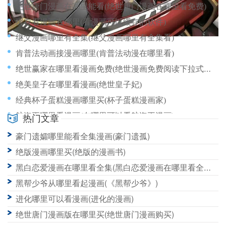
绝世唐门漫画在哪里能看(绝世唐门漫画在哪里看免费)
缓存看漫画在哪里(看漫画可以缓存的软件)
继父漫画哪里有全集(继父漫画哪里有全集看)
肯普法动画接漫画哪里(肯普法动漫在哪里看)
绝世赢家在哪里看漫画免费(绝世漫画免费阅读下拉式六漫画)
绝美皇子在哪里看漫画(绝世皇子妃)
经典杯子蛋糕漫画哪里买(杯子蛋糕漫画家)
航海王哪里看漫画(在哪里可以看航海王漫画)
热门文章
绝世武神漫画免费哪里看(绝世武神漫画在线看免费下拉式)
豪门遗孀哪里能看全集漫画(豪门遗孤)
绝望游戏漫画去哪里看(绝望游戏贴吧)
绝版漫画哪里买(绝版的漫画书)
黑白恋爱漫画在哪里看全集(黑白恋爱漫画在哪里看全集免费)
黑帮少爷从哪里看起漫画(《黑帮少爷》)
进化哪里可以看漫画(进化的漫画)
绝世唐门漫画版在哪里买(绝世唐门漫画购买)