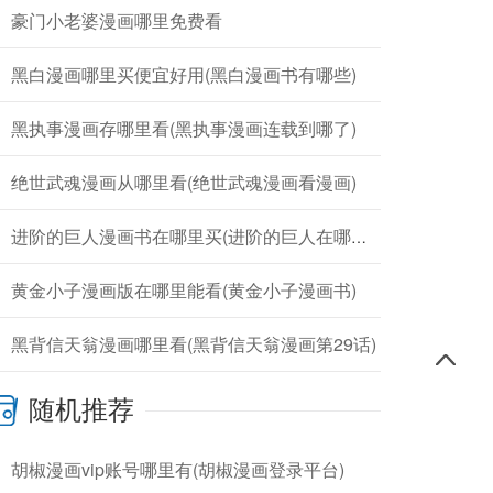
豪门小老婆漫画哪里免费看
黑白漫画哪里买便宜好用(黑白漫画书有哪些)
黑执事漫画存哪里看(黑执事漫画连载到哪了)
绝世武魂漫画从哪里看(绝世武魂漫画看漫画)
进阶的巨人漫画书在哪里买(进阶的巨人在哪里看)
黄金小子漫画版在哪里能看(黄金小子漫画书)
黑背信天翁漫画哪里看(黑背信天翁漫画第29话)
随机推荐
胡椒漫画vip账号哪里有(胡椒漫画登录平台)