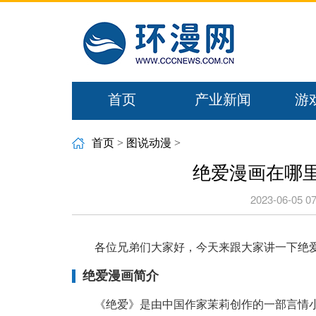
首页
产业新闻
游
首页
>
图说动漫
>
绝爱漫画在哪里
2023-06-05 07
各位兄弟们大家好，今天来跟大家讲一下绝
绝爱漫画简介
《绝爱》是由中国作家茉莉创作的一部言情