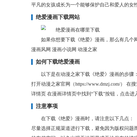
平凡的女孩成长为一个能够保护自己和爱人的女
绝爱漫画下载网站
如果你想要下载《绝爱》漫画，那么有几个
漫画风网 漫画小说网 动漫之家
如何下载绝爱漫画
以下是在动漫之家下载《绝爱》漫画的步骤
打开动漫之家官网（https://www.dmzj.co
详情页 在漫画详情页中找到“下载”按钮，点击
注意事项
在下载《绝爱》漫画时，请注意以下几点：
尽量选择正规渠道进行下载，避免因为版权问题