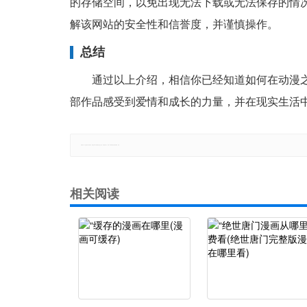
的存储空间，以免出现无法下载或无法保存的情
解该网站的安全性和信誉度，并谨慎操作。
总结
通过以上介绍，相信你已经知道如何在动漫
部作品感受到爱情和成长的力量，并在现实生活
郑重声明：本文版权归原作者所有，转载文章仅为传播更多信息之目的，如有侵权行为，请第一时间联系我们修改或删除，多谢。
相关阅读