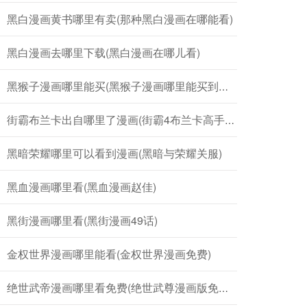
黑白漫画黄书哪里有卖(那种黑白漫画在哪能看)
黑白漫画去哪里下载(黑白漫画在哪儿看)
黑猴子漫画哪里能买(黑猴子漫画哪里能买到正版的)
街霸布兰卡出自哪里了漫画(街霸4布兰卡高手比赛)
黑暗荣耀哪里可以看到漫画(黑暗与荣耀关服)
黑血漫画哪里看(黑血漫画赵佳)
黑街漫画哪里看(黑街漫画49话)
金权世界漫画哪里能看(金权世界漫画免费)
绝世武帝漫画哪里看免费(绝世武尊漫画版免费观看)