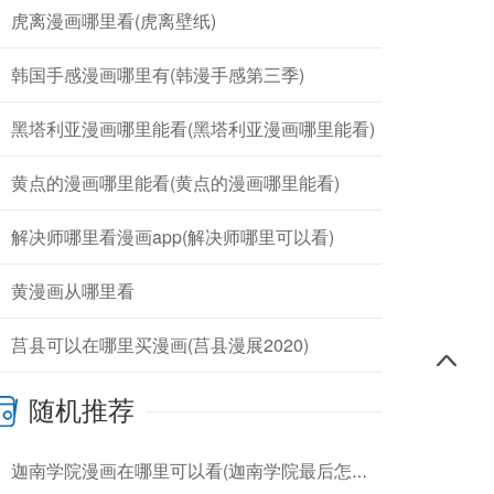
虎离漫画哪里看(虎离壁纸)
韩国手感漫画哪里有(韩漫手感第三季)
黑塔利亚漫画哪里能看(黑塔利亚漫画哪里能看)
黄点的漫画哪里能看(黄点的漫画哪里能看)
解决师哪里看漫画app(解决师哪里可以看)
黄漫画从哪里看
莒县可以在哪里买漫画(莒县漫展2020)
随机推荐
迦南学院漫画在哪里可以看(迦南学院最后怎么样了)