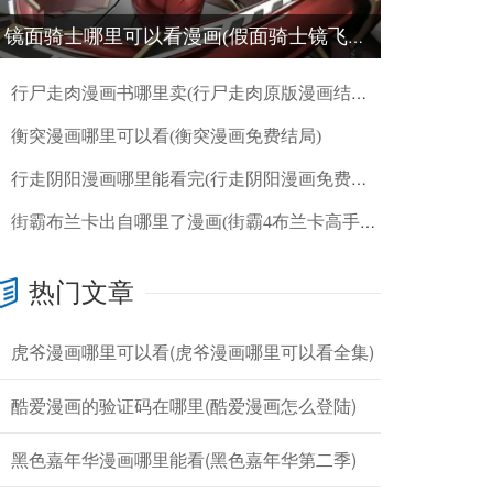
镜面骑士哪里可以看漫画(假面骑士镜飞彩图片)
行尸走肉漫画书哪里卖(行尸走肉原版漫画结局)
衡突漫画哪里可以看(衡突漫画免费结局)
行走阴阳漫画哪里能看完(行走阴阳漫画免费下载)
街霸布兰卡出自哪里了漫画(街霸4布兰卡高手比赛)
荆棘女王漫画哪里看(荆棘女王漫画哪里看完整版)
热门文章
虎患漫画哪里可以看(虎患之灾)
虎爷漫画哪里可以看(虎爷漫画哪里可以看全集)
花花龙游漫画哪里能看
花生漫画哪里可以(花生漫画连载的时间长达多少年)
酷爱漫画的验证码在哪里(酷爱漫画怎么登陆)
虎大哥漫画在哪里能看(虎哥大大)
黑色嘉年华漫画哪里能看(黑色嘉年华第二季)
行走阴阳漫画哪里看vip(行走阴阳番外)