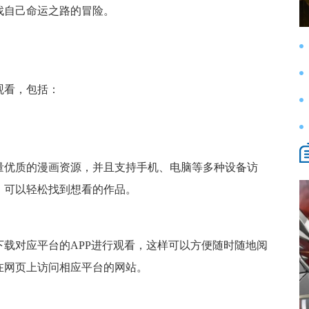
找自己命运之路的冒险。
观看，包括：
量优质的漫画资源，并且支持手机、电脑等多种设备访
，可以轻松找到想看的作品。
载对应平台的APP进行观看，这样可以方便随时随地阅
在网页上访问相应平台的网站。