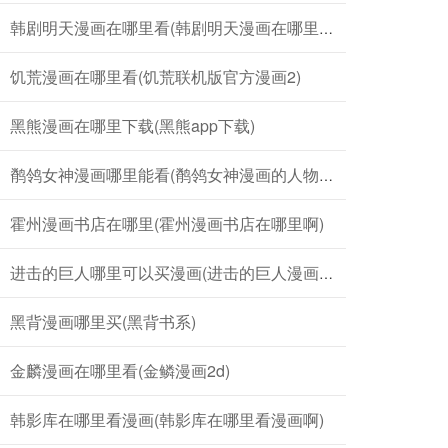
韩剧明天漫画在哪里看(韩剧明天漫画在哪里看完整版)
饥荒漫画在哪里看(饥荒联机版官方漫画2)
黑熊漫画在哪里下载(黑熊app下载)
鹡鸰女神漫画哪里能看(鹡鸰女神漫画的人物结局)
霍州漫画书店在哪里(霍州漫画书店在哪里啊)
进击的巨人哪里可以买漫画(进击的巨人漫画哪里能买到)
黑背漫画哪里买(黑背书系)
金麟漫画在哪里看(金鳞漫画2d)
韩影库在哪里看漫画(韩影库在哪里看漫画啊)