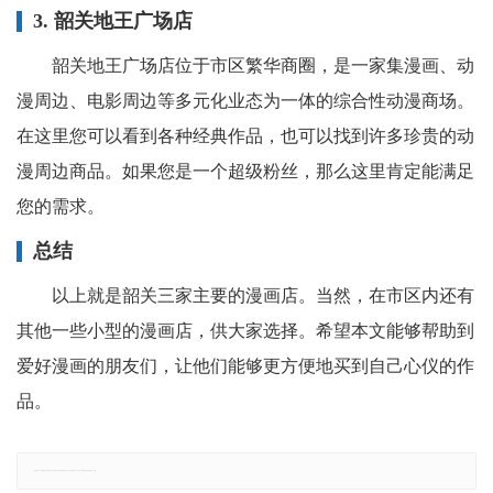
3. 韶关地王广场店
韶关地王广场店位于市区繁华商圈，是一家集漫画、动
漫周边、电影周边等多元化业态为一体的综合性动漫商场。
在这里您可以看到各种经典作品，也可以找到许多珍贵的动
漫周边商品。如果您是一个超级粉丝，那么这里肯定能满足
您的需求。
总结
以上就是韶关三家主要的漫画店。当然，在市区内还有
其他一些小型的漫画店，供大家选择。希望本文能够帮助到
爱好漫画的朋友们，让他们能够更方便地买到自己心仪的作
品。
郑重声明：本文版权归原作者所有，转载文章仅为传播更多信息之目的，如有侵权行为，请第一时间联系我们修改或删除，多谢。