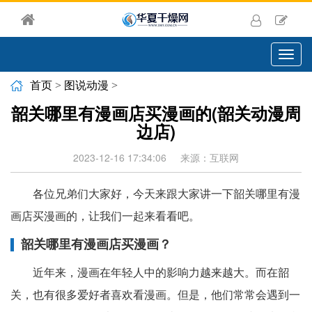
切
换
导
首页
>
图说动漫
>
航
韶关哪里有漫画店买漫画的(韶关动漫周
边店)
2023-12-16 17:34:06
来源：互联网
各位兄弟们大家好，今天来跟大家讲一下韶关哪里有漫
画店买漫画的，让我们一起来看看吧。
韶关哪里有漫画店买漫画？
近年来，漫画在年轻人中的影响力越来越大。而在韶
关，也有很多爱好者喜欢看漫画。但是，他们常常会遇到一