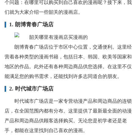
个问题：在哪里可以购买到自己喜欢的漫画呢？接下来，我
们就为大家介绍一些韶关的漫画店。
1. 朗博青春广场店
朗博青春广场店位于市区中心位置，交通便利。这里经
营着各种类型的漫画书籍，包括日本、韩国、欧美等国家和
地区的作品。此外还有各种周边商品供您选择。在这里不仅
能满足您的购书需求，还能找到许多志同道合的朋友。
2. 时代城市广场店
时代城市广场店是一家专营动漫产品和周边商品的连锁
店，在全国范围内都有分布。这里提供了最新最全面的动漫
产品和周边商品供顾客选择购买。无论您是初学者还是老
手，都能在这里找到自己喜欢的漫画。