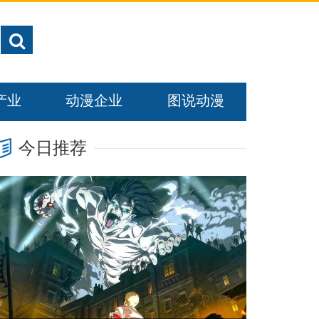
产业
动漫企业
图说动漫
今日推荐