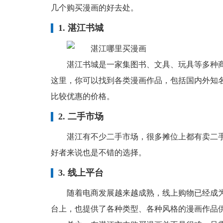
几个购买漫画的好去处。
1. 湛江书城
湛江书城是一家集图书、文具、玩具等多种
这里，你可以找到各类漫画作品，包括国内外知
比较优惠的价格。
2. 二手市场
湛江有不少二手市场，很多摊位上都有卖二
好者来说也是不错的选择。
3. 线上平台
随着电商发展越来越成熟，线上购物已经成
台上，也提供了各种类型、各种风格的漫画作品