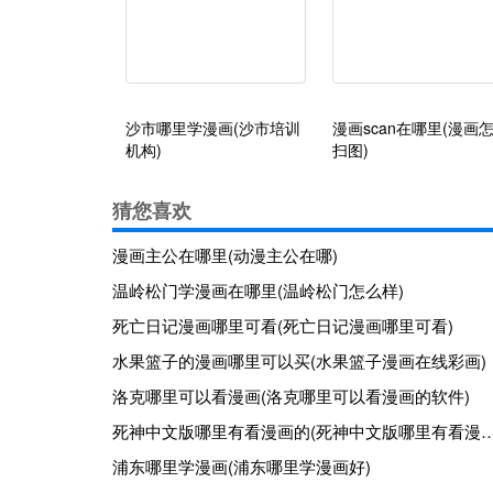
沙市哪里学漫画(沙市培训
漫画scan在哪里(漫画
机构)
扫图)
猜您喜欢
漫画主公在哪里(动漫主公在哪)
温岭松门学漫画在哪里(温岭松门怎么样)
死亡日记漫画哪里可看(死亡日记漫画哪里可看)
水果篮子的漫画哪里可以买(水果篮子漫画在线彩画)
洛克哪里可以看漫画(洛克哪里可以看漫画的软件)
死神中文版哪里有看漫画的(死神中文版哪里
浦东哪里学漫画(浦东哪里学漫画好)