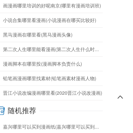
画漫画哪里培训的好呢南京(哪里有漫画培训班)
小说合集哪里看漫画(小说漫画在哪买比较好)
黑马漫画在哪里看(黑马漫画头像)
第二次人生哪里能看漫画(第二次人生什么时候上映)
漫画脚本在哪里投(漫画脚本负责什么)
铅笔画漫画哪里找素材(铅笔画素材漫画人物)
晋江小说改编漫画哪里看(2020晋江小说改漫画)
随机推荐
嘉兴哪里可以买到漫画纸(嘉兴哪里可以买到报纸)