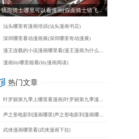
镜面骑士哪里可以看漫画(假面骑士镜飞彩图片)
汕头哪里有漫画培训(汕头漫画书店)
深圳哪里看动漫画展(深圳哪里有动漫展)
漫王连载的小说漫画哪里看(漫王漫画为什么停刊)
漫画lily哪里能看(lily漫画阅读)
死后漫画资源在哪里(死后文漫画)
热门文章
湘潭漫画哪里可以投稿(湘潭漫展2020时间表)
漫画party早期漫画去哪里找(漫画party停更了吗)
叶罗丽第九季上哪里看漫画(叶罗丽第九季漫画什么时候更新)
浪客行漫画哪里看(浪客行漫画多久没更新了)
声之形电影到漫画哪里(声之形电影到漫画哪一话)
漫威在哪里找全集漫画(漫威漫画从哪里看)
武侠漫画哪里看(武侠漫画下拉)
死灵法师漫画在哪里看全集(死灵法师漫画)