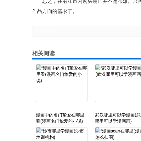
总之，在湛江市内购买漫画并不是很难。只
作品方面的需求了。
郑重声明：本文版权归原作者所有，转载文章仅为传播更多信息之目的，如有侵权行为，请第一时间联系我们修改或删除，多谢。
相关阅读
漫画中的名门挚爱在哪里
武汉哪里可以学漫画(武
看(漫画名门挚爱的小说)
哪里可以学漫画画)