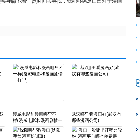
需要稍微花费一点时间去寻找，就能够满足自己对于漫画
汉
漫威电影和漫画哪里不一
武汉哪里看漫画好(武汉有
样(漫威电影和漫画剧情一
哪些漫画公司)
样吗)