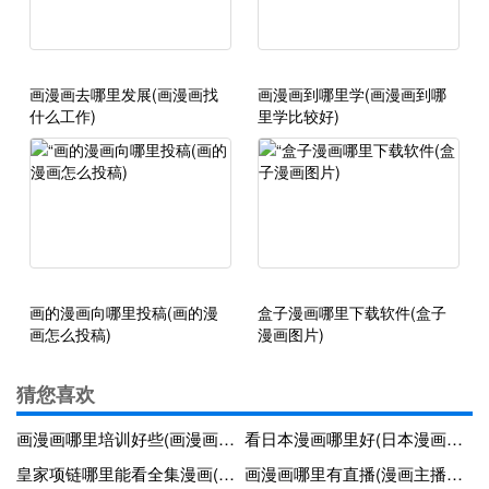
画漫画去哪里发展(画漫画找
画漫画到哪里学(画漫画到哪
什么工作)
里学比较好)
画的漫画向哪里投稿(画的漫
盒子漫画哪里下载软件(盒子
画怎么投稿)
漫画图片)
猜您喜欢
画漫画哪里培训好些(画漫画哪里培训好些呢)
看日本漫画哪里好(日本漫画在哪里看比较好)
皇家项链哪里能看全集漫画(皇家项链在哪个软件上播放)
画漫画哪里有直播(漫画主播怎么赚钱)