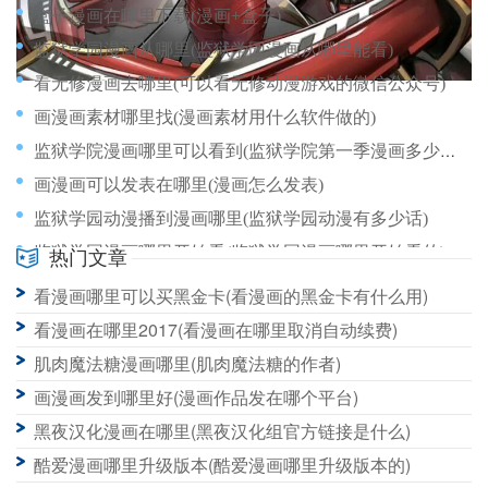
盒子漫画在哪里下载(漫画+盒子)
监狱学园漫画从哪里(监狱学园漫画从哪里能看)
看无修漫画去哪里(可以看无修动漫游戏的微信公众号)
画漫画素材哪里找(漫画素材用什么软件做的)
监狱学院漫画哪里可以看到(监狱学院第一季漫画多少集)
画漫画可以发表在哪里(漫画怎么发表)
监狱学园动漫播到漫画哪里(监狱学园动漫有多少话)
监狱学园漫画哪里开始看(监狱学园漫画哪里开始看的)
热门文章
监狱战舰漫画哪里有卖(监狱戦舰攻略)
看漫画哪里可以买黑金卡(看漫画的黑金卡有什么用)
监狱学园的漫画哪里能看(监狱学园的漫画哪里能看完整版)
看漫画在哪里2017(看漫画在哪里取消自动续费)
肌肉魔法糖漫画哪里(肌肉魔法糖的作者)
画漫画发到哪里好(漫画作品发在哪个平台)
黑夜汉化漫画在哪里(黑夜汉化组官方链接是什么)
酷爱漫画哪里升级版本(酷爱漫画哪里升级版本的)