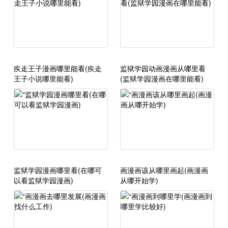
疾走王子漫画哪里能看(疾走
监狱学园动画漫画从哪里看
王子小说哪里能看)
(监狱学园漫画在哪里能看)
监狱学园漫画哪里看(在哪可
画漫画该从哪里画起(画漫画
以看监狱学园漫画)
从哪开始学)