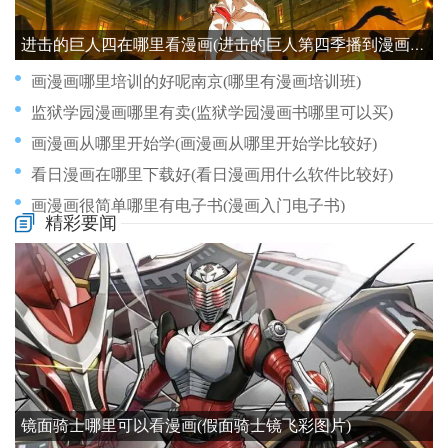
进击的巨人四在哪里看漫画(进击的巨人第四季播到漫画哪里)
画漫画哪里培训的好呢南京(哪里有漫画培训班)
监狱学园漫画哪里有卖(监狱学园漫画书哪里可以买)
画漫画从哪里开始学(画漫画从哪里开始学比较好)
看日漫画在哪里下载好(看日漫画用什么软件比较好)
画漫画很简单哪里有电子书(漫画入门电子书)
精彩要闻
皇家执事漫画哪里免费看(皇家执事漫画阅读)
监狱学园漫画动画哪里看(监狱学园动画到完结漫画的第几话)
皇后很忙漫画哪里看(漫画《皇后很忙》在哪看)
画漫画去哪里学(学画漫画去哪里学)
看同人漫画在哪里看(看同人漫画在哪里看啊)
镜面骑士哪里可以看漫画(假面骑士镜飞彩图片)