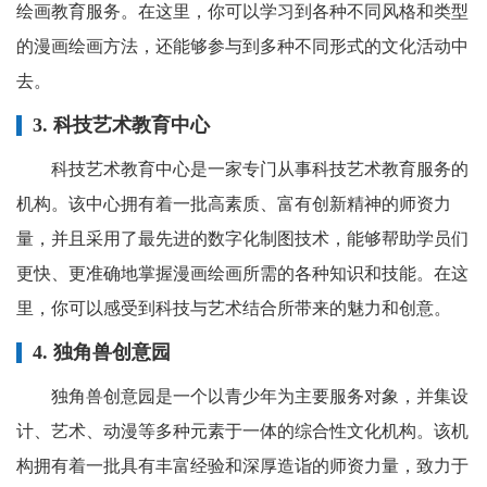
绘画教育服务。在这里，你可以学习到各种不同风格和类型
的漫画绘画方法，还能够参与到多种不同形式的文化活动中
去。
3. 科技艺术教育中心
科技艺术教育中心是一家专门从事科技艺术教育服务的
机构。该中心拥有着一批高素质、富有创新精神的师资力
量，并且采用了最先进的数字化制图技术，能够帮助学员们
更快、更准确地掌握漫画绘画所需的各种知识和技能。在这
里，你可以感受到科技与艺术结合所带来的魅力和创意。
4. 独角兽创意园
独角兽创意园是一个以青少年为主要服务对象，并集设
计、艺术、动漫等多种元素于一体的综合性文化机构。该机
构拥有着一批具有丰富经验和深厚造诣的师资力量，致力于