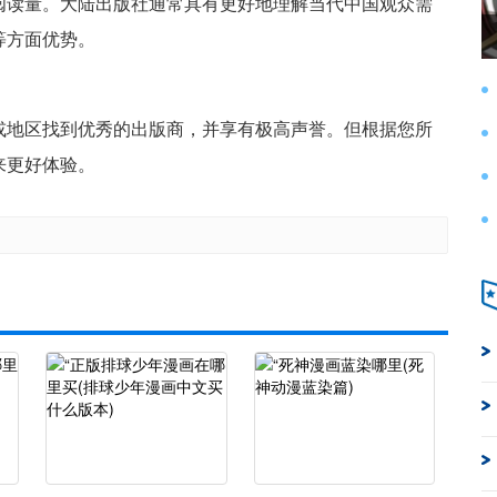
阅读量。大陆出版社通常具有更好地理解当代中国观众需
等方面优势。
或地区找到优秀的出版商，并享有极高声誉。但根据您所
来更好体验。