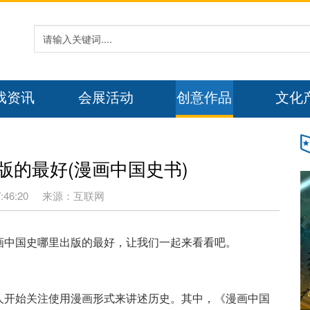
戏资讯
会展活动
创意作品
文化
版的最好(漫画中国史书)
:46:20
来源：互联网
画中国史哪里出版的最好，让我们一起来看看吧。
人开始关注使用漫画形式来讲述历史。其中，《漫画中国