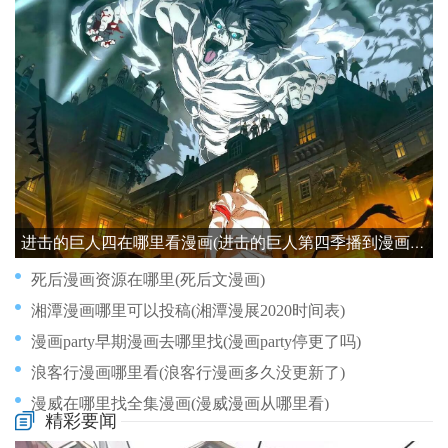
进击的巨人四在哪里看漫画(进击的巨人第四季播到漫画哪里)
死后漫画资源在哪里(死后文漫画)
湘潭漫画哪里可以投稿(湘潭漫展2020时间表)
漫画party早期漫画去哪里找(漫画party停更了吗)
浪客行漫画哪里看(浪客行漫画多久没更新了)
漫威在哪里找全集漫画(漫威漫画从哪里看)
精彩要闻
死灵法师漫画在哪里看全集(死灵法师漫画)