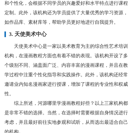
和个性化，会根据不同学员的兴趣爱好和水平特点进行课程
定制。此外，该机构还为学员提供了大量优秀的学习资源，
如作品库、素材库等，帮助学员更好地进行自我提升。
3. 天使美术中心
天使美术中心是一家以美术教育为主的综合性艺术培训
机构，在漫画教程方面也有着不错的表现。该机构开设了多
个级别不同、涵盖面广泛、内容丰富的漫画课程，并且在教
学过程中注重个性化指导和实践操作。此外，该机构还经常
邀请业内知名漫画家进行授课，增加了课程的专业性和权威
性。
综上所述，河源哪里学漫画教程好些？以上三家机构都
是非常不错的选择。当然，在选择时需要根据自身情况进行
考虑，并且最好前往实地参观和试听，从而选出最适合自己
的机构。