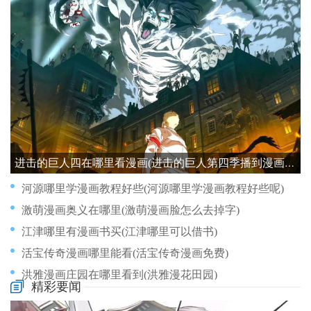
进击的巨人四在哪里看漫画(进击的巨人第四季播到漫画哪里)
河源哪里学漫画教程好些(河源哪里学漫画教程好些呢)
激萌漫画奥义在哪里(激萌漫画脸怎么去掉字)
江津哪里有漫画书买(江津哪里可以借书)
活宝传奇漫画哪里能看(活宝传奇漫画免费)
洪雅漫画庄园在哪里看到(洪雅漫花田园)
精彩要闻
洪荒大帝在哪里看漫画(洪荒大帝在哪里看漫画免费)