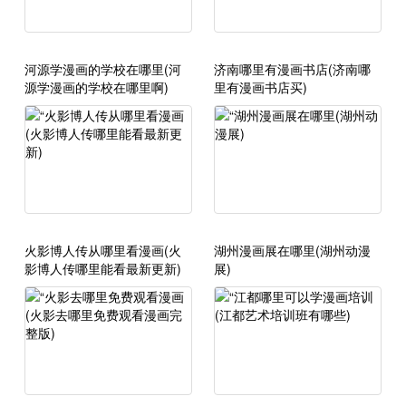
河源学漫画的学校在哪里(河
济南哪里有漫画书店(济南哪
源学漫画的学校在哪里啊)
里有漫画书店买)
火影博人传从哪里看漫画(火
湖州漫画展在哪里(湖州动漫
影博人传哪里能看最新更新)
展)