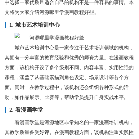
中选择一家优质且适合自己的机构不是一件容易的事情。本
文将为大家介绍河源哪里学漫画教程好些。
1. 城市艺术培训中心
城市艺术培训中心是一家专注于艺术培训领域的机构，
其拥有十分丰富的教育经验和优秀的师资力量。在漫画教程
方面，该机构开设了多个级别不同、内容丰富、实用性强的
课程，涵盖了从基础素描到角色设定、场景设计等各个方
面。同时，在教学过程中，该机构还会组织各种形式的活
动，如作品展示、比赛等，帮助学员提升自身实战水平。
2. 看漫画学堂
看漫画学堂是河源地区非常知名的一家漫画培训机构，
其教学质量备受好评。在漫画教程方面，该机构注重实践性