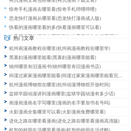
拷贝漫画安装包在哪里(拷贝漫画下载安装)
惊奇手札漫画去哪里看(惊奇手札哔哩哔哩)
恐龙快打漫画从哪里看(恐龙快打漫画成人版)
快看的漫画哪里看的多(快看漫画哪里可以看)
快看漫画里的漫画在哪里还钱(快看漫画自动续费可以退钱吗)
热门文章
抗日的炮声到哪里漫画(抗战时期的炮兵)
杭州画漫画教程在哪里(杭州画漫画教程在哪里学)
扣扣漫画入口在哪里看(qq漫画在哪里找到)
黑寡妇漫画哪里能看(黑寡妇漫画哪里能看)
锦州哪里有旧漫画书(锦州哪里有旧漫画书店)
间谍过家家漫画哪里能看(间谍过家家漫画哪里能看完整版)
杭州漫画博物馆在哪里(杭州动漫博物馆开放时间)
监狱学园动漫讲到漫画哪里(监狱学园动漫有多少话)
画漫画漫画名字写哪里(漫画的名字要加书名号吗)
火影漫画全集哪里可以看(火影漫画免费哪里看)
进化之路在哪里看漫画(进化之路在哪里看漫画高清版)
机智的校园生活哪里看漫画(机智的校园生活优酷)