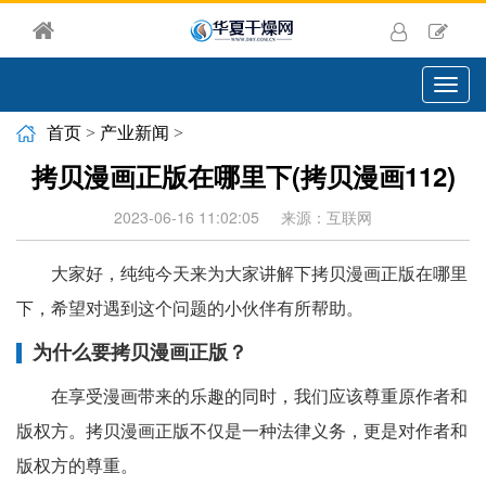
切
换
导
首页
>
产业新闻
>
航
拷贝漫画正版在哪里下(拷贝漫画112)
2023-06-16 11:02:05
来源：互联网
大家好，纯纯今天来为大家讲解下拷贝漫画正版在哪里
下，希望对遇到这个问题的小伙伴有所帮助。
为什么要拷贝漫画正版？
在享受漫画带来的乐趣的同时，我们应该尊重原作者和
版权方。拷贝漫画正版不仅是一种法律义务，更是对作者和
版权方的尊重。