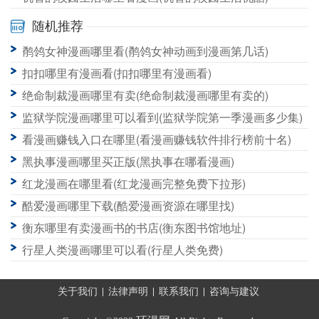
随机推荐
鹡鸰女神漫画哪里看(鹡鸰女神动画到漫画第几话)
扣扣哪里有漫画看(扣扣哪里有漫画看)
绝命制裁漫画哪里有卖(绝命制裁漫画哪里有卖的)
监狱学院漫画哪里可以看到(监狱学院第一季漫画多少集)
看漫画赚钱入口在哪里(看漫画赚钱软件排行榜前十名)
黑执事漫画哪里买正版(黑执事在哪看漫画)
红龙漫画在哪里看(红龙漫画完整免费下拉形)
酷爱漫画哪里下载(酷爱漫画资源在哪里找)
衡东哪里有卖漫画书的书店(衡东图书馆地址)
行星人类漫画哪里可以看(行星人类免费)
关于我们
法律声明
联系我们
咨询与建议